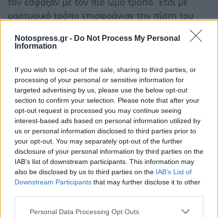
τον έσφαξαν με τον πιο ωμό τρόπο. Έτσι με
μαρτυρικό τρόπο επισφράγισε την πίστη του
στο Σωτήρα και Λυτρωτή του Κύριο.
Notospress.gr -
Do Not Process My Personal
Information
Ακολουθήστε το
notospress.gr
στο Google News και
μάθετε πρώτοι
όλες τις ειδήσεις
If you wish to opt-out of the sale, sharing to third parties, or
processing of your personal or sensitive information for
targeted advertising by us, please use the below opt-out
section to confirm your selection. Please note that after your
TAGS:
ΕΟΡΤΟΛΟΓΙΟ
ΑΓΙΟΛΟΓΙΟ
opt-out request is processed you may continue seeing
interest-based ads based on personal information utilized by
us or personal information disclosed to third parties prior to
your opt-out. You may separately opt-out of the further
disclosure of your personal information by third parties on the
IAB’s list of downstream participants. This information may
also be disclosed by us to third parties on the
IAB’s List of
Downstream Participants
that may further disclose it to other
third parties.
Personal Data Processing Opt Outs