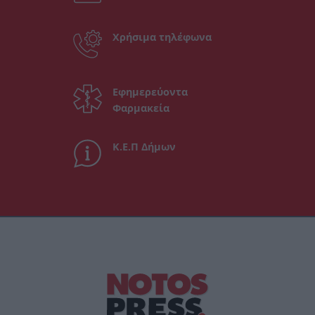
Χρήσιμα τηλέφωνα
Εφημερεύοντα
Φαρμακεία
Κ.Ε.Π Δήμων