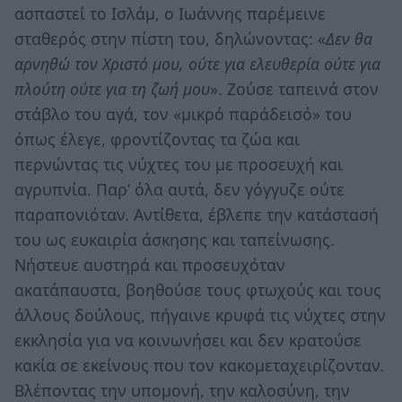
ασπαστεί το Ισλάμ, ο Ιωάννης παρέμεινε
σταθερός στην πίστη του, δηλώνοντας: «
Δεν θα
αρνηθώ τον Χριστό μου, ούτε για ελευθερία ούτε για
πλούτη ούτε για τη ζωή μου
». Ζούσε ταπεινά στον
στάβλο του αγά, τον «μικρό παράδεισό» του
όπως έλεγε, φροντίζοντας τα ζώα και
περνώντας τις νύχτες του με προσευχή και
αγρυπνία. Παρ’ όλα αυτά, δεν γόγγυζε ούτε
παραπονιόταν. Αντίθετα, έβλεπε την κατάστασή
του ως ευκαιρία άσκησης και ταπείνωσης.
Νήστευε αυστηρά και προσευχόταν
ακατάπαυστα, βοηθούσε τους φτωχούς και τους
άλλους δούλους, πήγαινε κρυφά τις νύχτες στην
εκκλησία για να κοινωνήσει και δεν κρατούσε
κακία σε εκείνους που τον κακομεταχειρίζονταν.
Βλέποντας την υπομονή, την καλοσύνη, την