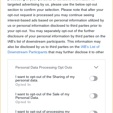
Βρετανίας. Με αυτό το έργο καθιερώθηκε,
targeted advertising by us, please use the below opt-out
επίσης, η χρονολόγηση από τη Γέννηση του
section to confirm your selection. Please note that after your
Χριστού (ante incarnationem Dominicam, π.Χ. –
opt-out request is processed you may continue seeing
interest-based ads based on personal information utilized by
Anno Domini, μ.Χ.), που χρησιμοποιείται μέχρι
us or personal information disclosed to third parties prior to
σήμερα σε ολόκληρο τον κόσμο. Ενώ ο
your opt-out. You may separately opt-out of the further
Διονύσιος
ο
Μικρός
επινόησε το εν λόγω
disclosure of your personal information by third parties on the
IAB’s list of downstream participants. This information may
χρονολογικό σύστημα, αυτό παρέμεινε
also be disclosed by us to third parties on the
IAB’s List of
περιορισμένο σε τεχνικούς εκκλησιαστικούς
Downstream Participants
that may further disclose it to other
πίνακες, κυρίως για τον υπολογισμό της εορτής
third parties.
του Πάσχα. Ο Βέδας, όμως, είναι ο πρώτος
Personal Data Processing Opt Outs
ιστορικός που χρονολόγησε όλα τα γεγονότα με
I want to opt-out of the Sharing of my
βάση τη Γέννηση του Χριστού, δημιουργώντας
personal data.
έτσι το πρότυπο που ακολούθησαν οι
Opted In
μεταγενέστεροι ιστορικοί σε όλη την Ευρώπη.
I want to opt-out of the Sale of my
Personal Data.
Στο σύγγραμμά του «
De Temporum Ratione
» (725)
Opted In
εξήγησε τη μαθηματική και αστρονομική λογική
I want to opt-out of processing my