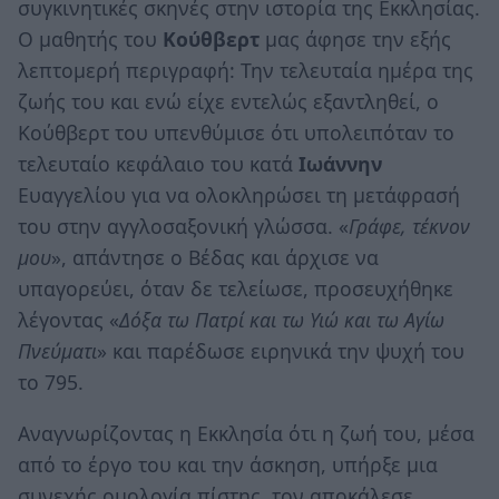
συγκινητικές σκηνές στην ιστορία της Εκκλησίας.
Ο μαθητής του
Κούθβερτ
μας άφησε την εξής
λεπτομερή περιγραφή: Την τελευταία ημέρα της
ζωής του και ενώ είχε εντελώς εξαντληθεί, ο
Κούθβερτ του υπενθύμισε ότι υπολειπόταν το
τελευταίο κεφάλαιο του κατά
Ιωάννην
Ευαγγελίου για να ολοκληρώσει τη μετάφρασή
του στην αγγλοσαξονική γλώσσα. «
Γράφε, τέκνον
μου
», απάντησε ο Βέδας και άρχισε να
υπαγορεύει, όταν δε τελείωσε, προσευχήθηκε
λέγοντας «
Δόξα τω Πατρί και τω Υιώ και τω Αγίω
Πνεύματι
» και παρέδωσε ειρηνικά την ψυχή του
το 795.
Αναγνωρίζοντας η Εκκλησία ότι η ζωή του, μέσα
από το έργο του και την άσκηση, υπήρξε μια
συνεχής ομολογία πίστης, τον αποκάλεσε