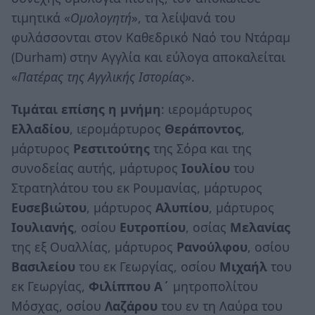
τιμητικά «
Ομολογητή
», τα λείψανά του
φυλάσσονται στον Καθεδρικό Ναό του Ντάραμ
(Durham) στην Αγγλία και εύλογα αποκαλείται
«
Πατέρας της Αγγλικής Ιστορίας
».
Τιμάται επίσης η μνήμη
: ιερομάρτυρος
Ελλαδίου
, ιερομάρτυρος
Θεράποντος
,
μάρτυρος
Ρεστιτούτης
της Σόρα και της
συνοδείας αυτής, μάρτυρος
Ιουλίου
του
Στρατηλάτου του εκ Ρουμανίας, μάρτυρος
Ευσεβιώτου
, μάρτυρος
Αλυπίου
, μάρτυρος
Ιουλιανής
, οσίου
Ευτροπίου
, οσίας
Μελανίας
της εξ Ουαλλίας, μάρτυρος
Ρανούλφου
, οσίου
Βασιλείου
του εκ Γεωργίας, οσίου
Μιχαήλ
του
εκ Γεωργίας,
Φιλίππου
Α΄
μητροπολίτου
Μόσχας, οσίου
Λαζάρου
του εν τη Λαύρα του