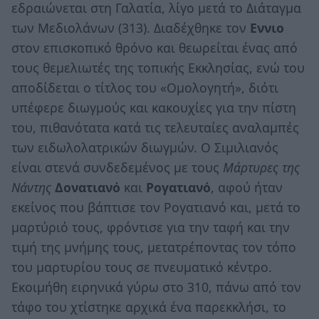
εδραιώνεται στη Γαλατία, λίγο μετά το Διάταγμα
των Μεδιολάνων (313). Διαδέχθηκε τον
Ε
ννιο
στον επισκοπικό θρόνο και θεωρείται ένας από
τους θεμελιωτές της τοπικής Εκκλησίας, ενώ του
αποδίδεται ο τίτλος του «Ομολογητή», διότι
υπέφερε διωγμούς και κακουχίες για την πίστη
του, πιθανότατα κατά τις τελευταίες αναλαμπές
των ειδωλολατρικών διωγμών. Ο Σιμιλιανός
είναι στενά συνδεδεμένος με τους
Μάρτυρες της
Νάντης
Δονατιανό
και
Ρογατιανό
, αφού ήταν
εκείνος που βάπτισε τον Ρογατιανό και, μετά το
μαρτύριό τους, φρόντισε για την ταφή και την
τιμή της μνήμης τους, μετατρέποντας τον τόπο
του μαρτυρίου τους σε πνευματικό κέντρο.
Εκοιμήθη ειρηνικά γύρω στο 310, πάνω από τον
τάφο του χτίστηκε αρχικά ένα παρεκκλήσι, το