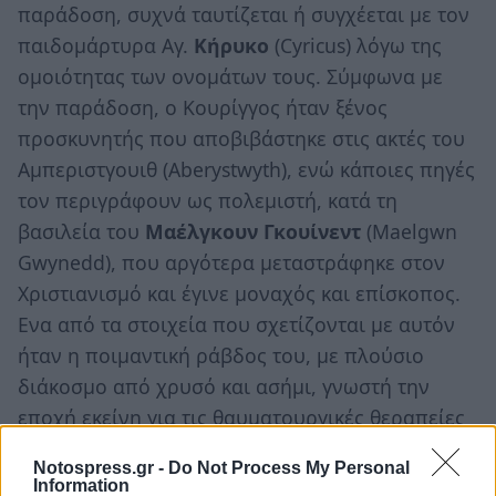
παράδοση, συχνά ταυτίζεται ή συγχέεται με τον
παιδομάρτυρα Αγ.
Κήρυκο
(Cyricus) λόγω της
ομοιότητας των ονομάτων τους. Σύμφωνα με
την παράδοση, ο Κουρίγγος ήταν ξένος
προσκυνητής που αποβιβάστηκε στις ακτές του
Αμπεριστγουιθ (Aberystwyth), ενώ κάποιες πηγές
τον περιγράφουν ως πολεμιστή, κατά τη
βασιλεία του
Μαέλγκουν
Γκουίνεντ
(Maelgwn
Gwynedd), που αργότερα μεταστράφηκε στον
Χριστιανισμό και έγινε μοναχός και επίσκοπος.
Ενα από τα στοιχεία που σχετίζονται με αυτόν
ήταν η ποιμαντική ράβδος του, με πλούσιο
διάκοσμο από χρυσό και ασήμι, γνωστή την
εποχή εκείνη για τις θαυματουργικές θεραπείες
ασθενών, ιδιαίτερα για την ίαση όγκων.
Notospress.gr -
Do Not Process My Personal
Information