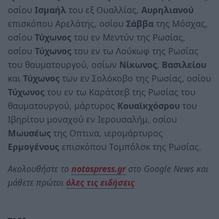
οσίου
Ισμαήλ
του εξ Ουαλλίας,
Αυρηλιανού
επισκόπου Αρελάτης, οσίου
Σάββα
της Μόσχας,
οσίου
Τύχωνος
του εν Μεντύν της Ρωσίας,
οσίου
Τύχωνος
του εν τω Λούκωφ της Ρωσίας
του θαυματουργού, οσίων
Νίκωνος
,
Βασιλείου
και
Τύχωνος
των εν Σολόκοβο της Ρωσίας, οσίου
Τύχωνος
του εν τω Καράτσεβ της Ρωσίας του
θαυματουργού, μάρτυρος
Κουαϊκχόσρου
του
Ιβηρίτου μοναχού εν Ιερουσαλήμ, οσίου
Μωυσέως
της Οπτινα, ιερομάρτυρος
Ερμογένους
επισκόπου Τομπόλσκ της Ρωσίας.
Ακολουθήστε το
notospress.gr
στο Google News και
μάθετε πρώτοι
όλες τις ειδήσεις