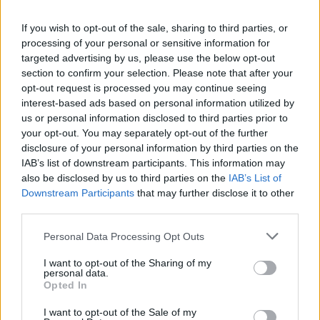
Ο «Υ
μνος του Αγίου Κουρίγγου
» είναι ένα από τα
σωζόμενα λειτουργικά κείμενα της Κελτικής
If you wish to opt-out of the sale, sharing to third parties, or
Εκκλησίας, γνωστός έως τον 15ο αι. και με
processing of your personal or sensitive information for
targeted advertising by us, please use the below opt-out
εμφανή τη σύγχυση του Αγίου με τον Αγ.
section to confirm your selection. Please note that after your
Κήρυκο, περιλαμβάνει ένα ανάγνωσμα και πέντε
opt-out request is processed you may continue seeing
ευχές απευθυνόμενες στον Κύριο Ιησού Χριστό
interest-based ads based on personal information utilized by
us or personal information disclosed to third parties prior to
«
εν ονόματι του αγίου Κουρίγγου του μάρτυρα και
your opt-out. You may separately opt-out of the further
της μητέρας του Ιουλίττης και όλων των αγίων
disclosure of your personal information by third parties on the
ανδρών και γυναικών του Παραδείσου
». Ο άγιος
IAB’s list of downstream participants. This information may
also be disclosed by us to third parties on the
IAB’s List of
παρουσιάζεται ως νήπιο αλλά και ως ενήλικος,
Downstream Participants
that may further disclose it to other
«
εξαίρετα συνετός από την παιδική του ηλικία…
third parties.
πολύ σοφός και διδάσκαλος ουράνιων πραγμάτων
».
Personal Data Processing Opt Outs
Θεωρείται ότι μετανάστευσε στη Βρετάνη στο
τέλος της ζωής του, εκοιμήθη στη Λαντερνό
I want to opt-out of the Sharing of my
personal data.
(Landerneau) και τάφηκε στο Λοκμαριακέ
Opted In
(Locmariaquer), ενώ στο Πλουμανάκ
I want to opt-out of the Sale of my