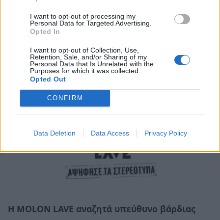
I want to opt-out of processing my
Θέση εργασίας στις Κροκεές Λακωνίας: Η
Personal Data for Targeted Advertising.
εταιρεία «Γεωργικές Λύσεις» αναζητά
Opted In
γεωπόνο
I want to opt-out of Collection, Use,
03/08/2026 10:27
Retention, Sale, and/or Sharing of my
Personal Data that Is Unrelated with the
Purposes for which it was collected.
Opted Out
CONFIRM
Data Deletion
Data Access
Privacy Policy
Η MOLON LAVE αναζητά υπεύθυνο βάρδιας