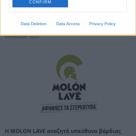
CONFIRM
Θέση εργασίας στις Κροκεές Λακωνίας: Η
εταιρεία «Γεωργικές Λύσεις» αναζητά
Data Deletion
Data Access
Privacy Policy
γεωπόνο
03/08/2026 10:27
Η MOLON LAVE αναζητά υπεύθυνο βάρδιας