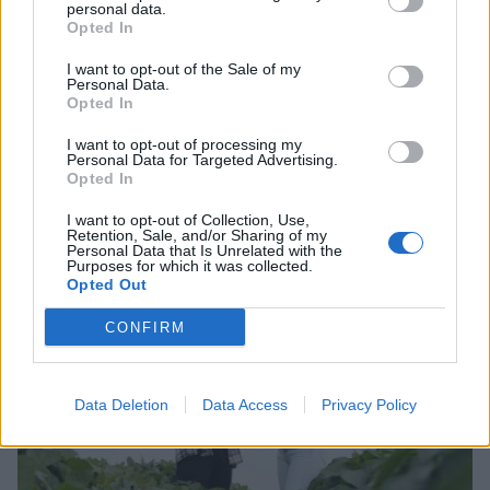
personal data.
Opted In
I want to opt-out of the Sale of my
Personal Data.
Opted In
I want to opt-out of processing my
Personal Data for Targeted Advertising.
Θέσεις εργασίας από τη ΒΙΟΜΕΚ ΒΛΑΧΑΚΗΣ σε
Opted In
Σπάρτη και Τρίπολη
I want to opt-out of Collection, Use,
05/08/2026 11:34
Retention, Sale, and/or Sharing of my
Personal Data that Is Unrelated with the
Purposes for which it was collected.
Opted Out
CONFIRM
Data Deletion
Data Access
Privacy Policy