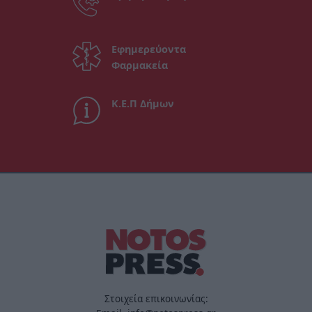
Εφημερεύοντα
Φαρμακεία
Κ.Ε.Π Δήμων
Στοιχεία επικοινωνίας: