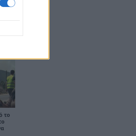
ό το
το
να