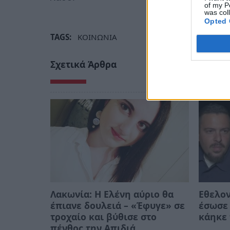
of my P
was col
Opted 
TAGS:
ΚΟΙΝΩΝΙΑ
Σχετικά Άρθρα
Λακωνία: Η Ελένη αύριο θα
Εθελο
έπιανε δουλειά – «Έφυγε» σε
έσωσε 
τροχαίο και βύθισε στο
κάηκε 
πένθος την Απιδιά