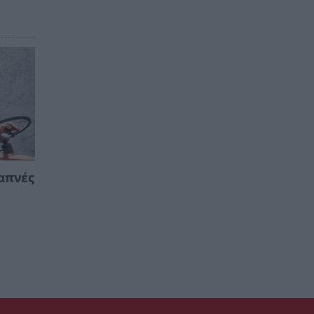
απνές