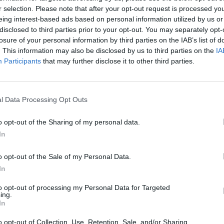
ένο , αυξάνει τα κέρδη του με ρυθμούς
r selection. Please note that after your opt-out request is processed y
eing interest-based ads based on personal information utilized by us or
disclosed to third parties prior to your opt-out. You may separately opt-
losure of your personal information by third parties on the IAB’s list of
ικός κριός που γκρεμίζει τις πύλες των
. This information may also be disclosed by us to third parties on the
IA
α εισβάλουν οι σταυροφόροι του κεφαλαίου
Participants
that may further disclose it to other third parties.
γρήγορα καταλάβει ο ελληνικός λαός αυτήν
ιο γρήγορα θα βρει τη δύναμη και τη θέληση
ιους ίππους που βοήθησαν ν' ανοίξει η
l Data Processing Opt Outs
βάζουν πλάτη μέσα από τη Βουλή με τα
o opt-out of the Sharing of my personal data.
οποιημένοι οι ξένοι και ντόπιοι φεουδάρχες
In
σουν από το πλιάτσικο , τη λεηλασία και
της.
o opt-out of the Sale of my Personal Data.
In
ς του ξένου και ντόπιου μονοπωλιακού
to opt-out of processing my Personal Data for Targeted
ιζικά σύμφωνα με τα συμφέροντα των λαϊκών
ing.
In
ίναι αποκλειστική υπόθεση του ελληνικού
o opt-out of Collection, Use, Retention, Sale, and/or Sharing