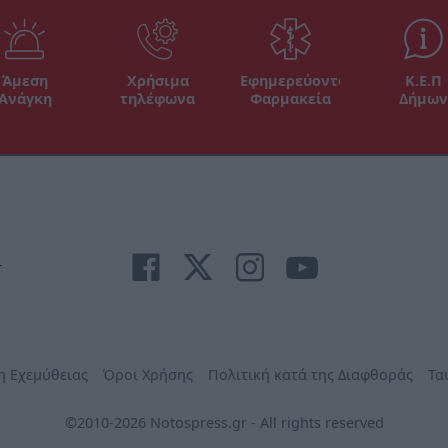
Άμεση
Χρήσιμα
Εφημερεύοντα
Κ.Ε.Π
Ανάγκη
τηλέφωνα
Φαρμακεία
Δήμων
r
η Εχεμύθειας
Όροι Χρήσης
Πολιτική κατά της Διαφθοράς
Τα
©2010-2026 Notospress.gr - All rights reserved