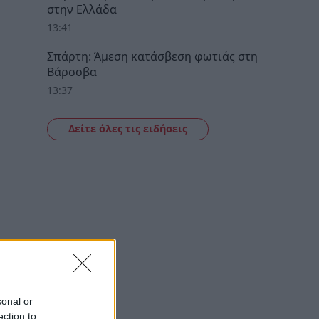
στην Ελλάδα
13:41
Σπάρτη: Άμεση κατάσβεση φωτιάς στη
Βάρσοβα
13:37
Δείτε όλες τις ειδήσεις
sonal or
ection to