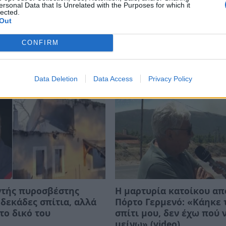
ersonal Data that Is Unrelated with the Purposes for which it
lected.
Out
CONFIRM
Data Deletion
Data Access
Privacy Policy
ντής πυροσβέστης
Η μαρτυρία κατοίκου απ
δεκάδες σπίτια, αλλά
Πόρτο Γερμενό: «Κάηκε 
το δικό του
σπίτι μου, δεν έχω πού 
μείνω» (video)