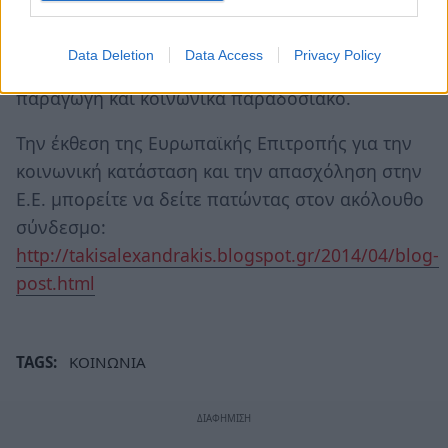
μέλλον του Λάκωνα, εξουσιοδοτημένοι με ψήφο,
δεν κατάφεραν να διατηρήσουν ούτε τα
Data Deletion
Data Access
Privacy Policy
στοιχειώδη, σε ΄λεναν νομό αγροτικό στην
παραγωγή και κοινωνικά παραδοσιακό.
Την έκθεση της Ευρωπαϊκής Επιτροπής για την
κοινωνική κατάσταση και την απασχόληση στην
Ε.Ε. μπορείτε να δείτε πατώντας στον ακόλουθο
σύνδεσμο:
http://takisalexandrakis.blogspot.gr/2014/04/blog-
post.html
TAGS:
ΚΟΙΝΩΝΙΑ