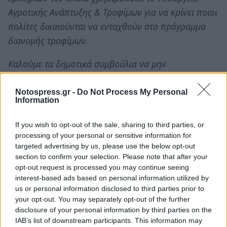
Αγροτικής Ανάπτυξης & Τροφίμων για να κρίνει ποιοι
πολίτες δικαιούνται να ενταχθούν στο πρόγραμμα
διανομής τροφίμων.
Καλούμε τα δημοτικά συμβούλια να μην
μετακυλήσουν το κόστος της έκπτωσης των τελών
στους λογαριασμούς των υπολοίπων δημοτών,
Notospress.gr -
Do Not Process My Personal
Information
προκαλώντας έριδα μεταξύ τους. Δεν πρέπει να
προκληθεί διαμάχη μεταξύ των πολιτών όπως έχει
If you wish to opt-out of the sale, sharing to third parties, or
συμβεί επανειλημμένα τα τελευταία χρόνια στη χώρα
processing of your personal or sensitive information for
targeted advertising by us, please use the below opt-out
μας. Απεδείχθη πως η τακτική αυτή είναι
section to confirm your selection. Please note that after your
καταστροφική. Ως άτομα με αναπηρία βιώσαμε αυτή
opt-out request is processed you may continue seeing
την κατάσταση πολύ έντονα διότι το πρόσχημα των
interest-based ads based on personal information utilized by
us or personal information disclosed to third parties prior to
αναπήρων «μαϊμού» προκάλεσε την αντιστροφή της
your opt-out. You may separately opt-out of the further
θετικής στάσης της κοινωνίας για τα ΑμεΑ και
disclosure of your personal information by third parties on the
ενίσχυσε την προσπάθεια κατάρρευσης του
IAB’s list of downstream participants. This information may