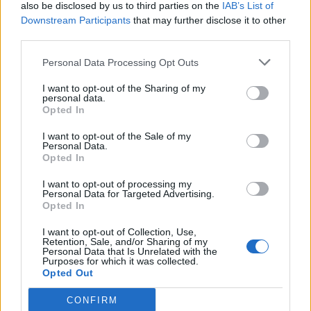
also be disclosed by us to third parties on the
IAB’s List of
κοινωνικού κράτους, η οποία δυστυχώς πέτυχε.
Downstream Participants
that may further disclose it to other
Καλούμε τους δήμους της Λακωνίας να αναζητήσουν
third parties.
τους πόρους για την κάλυψη του κενού,
Personal Data Processing Opt Outs
απευθυνόμενοι στην Κυβέρνηση, ζητώντας την
ενεργοποίηση κονδυλίων τα οποία
I want to opt-out of the Sharing of my
personal data.
χρησιμοποιούνται σε καταστάσεις έκτακτης ανάγκης.
Opted In
Και είναι αλήθεια πως η κατάσταση έκτακτης ανάγκης
I want to opt-out of the Sale of my
έχει φτάσει.
Personal Data.
Opted In
Αναμένουμε τις άμεσες ενέργειες σας".
I want to opt-out of processing my
Personal Data for Targeted Advertising.
Η συγκεκριμένη "αποκάλυψη" καθιστά πλέον
Opted In
υπεύθυνο, αν όχι υπόλογο, κάθε διαχειριστή της
I want to opt-out of Collection, Use,
πολιτικής εξουσίας στον Νομό Λακωνίας με
Retention, Sale, and/or Sharing of my
Personal Data that Is Unrelated with the
δεδομένο ότι στην συντριπτική πλειοψηφία η
Purposes for which it was collected.
Opted Out
παρουσία των πολιτικών είναι διαχρονική.
¨οσοι έχουνη διαχειριστεί το παρόν και το
CONFIRM