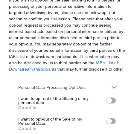
If you wish to opt-out of the sale, sharing to third parties, or
processing of your personal or sensitive information for
targeted advertising by us, please use the below opt-out
Λακωνία: Η Ελένη αύριο θα έπιανε δουλειά –
section to confirm your selection. Please note that after your
«Έφυγε» σε τροχαίο και βύθισε στο πένθος
opt-out request is processed you may continue seeing
την Απιδιά
interest-based ads based on personal information utilized by
05/08/2026 10:25
us or personal information disclosed to third parties prior to
your opt-out. You may separately opt-out of the further
disclosure of your personal information by third parties on the
IAB’s list of downstream participants. This information may
also be disclosed by us to third parties on the
IAB’s List of
Downstream Participants
that may further disclose it to other
third parties.
Personal Data Processing Opt Outs
I want to opt-out of the Sharing of my
personal data.
Opted In
I want to opt-out of the Sale of my
Personal Data.
Opted In
Εθελοντής πυροσβέστης έσωσε δεκάδες