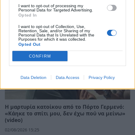
σπίτια, αλλά κάηκε το δικό του
I want to opt-out of processing my
Personal Data for Targeted Advertising.
03/08/2026 12:52
Opted In
I want to opt-out of Collection, Use,
Retention, Sale, and/or Sharing of my
Personal Data that Is Unrelated with the
Purposes for which it was collected.
Opted Out
CONFIRM
Data Deletion
Data Access
Privacy Policy
Η μαρτυρία κατοίκου από το Πόρτο Γερμενό:
«Κάηκε το σπίτι μου, δεν έχω πού να μείνω»
(video)
02/08/2026 15:25