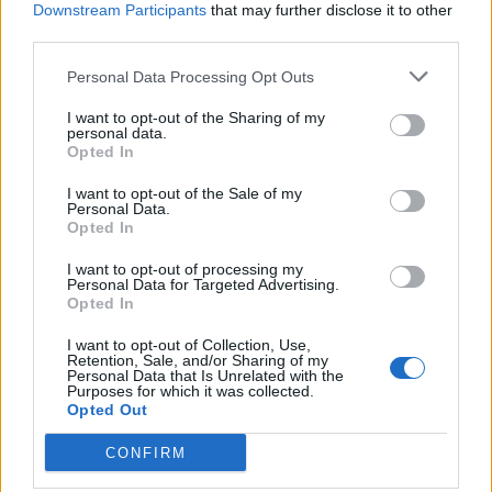
ουρανός» του Μιχάλη που τόσοι αγάπησαν
Downstream Participants
that may further disclose it to other
third parties.
08/08/2026 09:05
Personal Data Processing Opt Outs
I want to opt-out of the Sharing of my
personal data.
Opted In
I want to opt-out of the Sale of my
Personal Data.
Opted In
I want to opt-out of processing my
Personal Data for Targeted Advertising.
Opted In
I want to opt-out of Collection, Use,
Retention, Sale, and/or Sharing of my
Λακωνία: Η Ιερή Μητρόπολη Μονεμβασίας και
Personal Data that Is Unrelated with the
Purposes for which it was collected.
Σπάρτης υποδέχεται τους ομογενείς
Opted Out
08/08/2026 08:50
CONFIRM