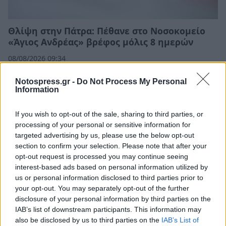
Θλίψη στην Πάτρα: Πέθανε στο Νοσοκομείο
«Άγιος Ανδρέας» βρέφος μόλις 8 ημερών
08/08/2026 09:34
Notospress.gr -
Do Not Process My Personal
Information
If you wish to opt-out of the sale, sharing to third parties, or
processing of your personal or sensitive information for
targeted advertising by us, please use the below opt-out
section to confirm your selection. Please note that after your
opt-out request is processed you may continue seeing
interest-based ads based on personal information utilized by
us or personal information disclosed to third parties prior to
your opt-out. You may separately opt-out of the further
disclosure of your personal information by third parties on the
IAB’s list of downstream participants. This information may
Λακωνία: Το τελευταίο δρομολόγιο «γη -
also be disclosed by us to third parties on the
IAB’s List of