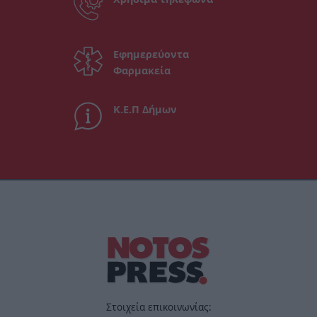
Εφημερεύοντα
Φαρμακεία
Κ.Ε.Π Δήμων
Στοιχεία επικοινωνίας: