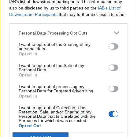
IAB’s list of downstream participants. This information may
also be disclosed by us to third parties on the
IAB’s List of
Downstream Participants
that may further disclose it to other
third parties.
Θέση εργασίας στις Κροκεές Λακωνίας: Η
Personal Data Processing Opt Outs
εταιρεία «Γεωργικές Λύσεις» αναζητά
γεωπόνο
I want to opt-out of the Sharing of my
personal data.
03/08/2026 10:27
Opted In
I want to opt-out of the Sale of my
Personal Data.
Opted In
I want to opt-out of processing my
Personal Data for Targeted Advertising.
Opted In
I want to opt-out of Collection, Use,
Retention, Sale, and/or Sharing of my
Personal Data that Is Unrelated with the
Purposes for which it was collected.
Opted Out