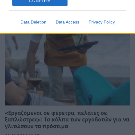
CONFIRM
Η MOLON LAVE αναζητά υπεύθυνο βάρδιας
01/08/2026 19:15
Data Deletion
Data Access
Privacy Policy
«Εργαζόμενοι σε φέρετρα, πελάτες σε
ξαπλώστρες»: Τα κόλπα των εργοδοτών για να
γλιτώσουν τα πρόστιμα