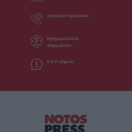
Χρήσιμα τηλέφωνα
Εφημερεύοντα
Φαρμακεία
Κ.Ε.Π Δήμων