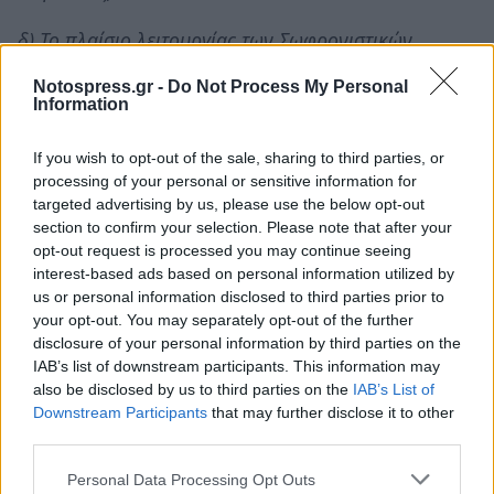
δ) Το πλαίσιο λειτουργίας των Σωφρονιστικών
Καταστημάτων (υφιστάμενων και μελλοντικών), μετά
Notospress.gr -
Do Not Process My Personal
την ενσωμάτωσή των στο Υπουργείο μας, σε
Information
συνδυασμό με τις ανάγκες για προσλήψεις
If you wish to opt-out of the sale, sharing to third parties, or
εξωτερικών φυλάκων, της πάγιας θέσης της
processing of your personal or sensitive information for
Ομοσπονδίας μας για αποδέσμευση αστυνομικών
targeted advertising by us, please use the below opt-out
από αυτές και της πρόσφατης τοποθέτησης του κ.
section to confirm your selection. Please note that after your
opt-out request is processed you may continue seeing
Υπουργού στις διεργασίες του Γενικού μας
interest-based ads based on personal information utilized by
Συμβουλίου (31-07-2019), ότι: «δεν αφορά την
us or personal information disclosed to third parties prior to
Ελληνική Αστυνομία η φύλαξη των Φυλακών».»
your opt-out. You may separately opt-out of the further
disclosure of your personal information by third parties on the
IAB’s list of downstream participants. This information may
also be disclosed by us to third parties on the
IAB’s List of
Για την Εκτελεστική Γραμματεία της Π.Ο.ΑΣ.Υ.
Downstream Participants
that may further disclose it to other
third parties.
O Πρόεδρος
Γερακαράκος Γρηγόριος
Personal Data Processing Opt Outs