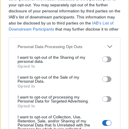
your opt-out. You may separately opt-out of the further
disclosure of your personal information by third parties on the
IAB’s list of downstream participants. This information may
also be disclosed by us to third parties on the
IAB’s List of
Downstream Participants
that may further disclose it to other
third parties.
Personal Data Processing Opt Outs
Θέση εργασίας στις Κροκεές Λακωνίας: Η
I want to opt-out of the Sharing of my
personal data.
εταιρεία «Γεωργικές Λύσεις» αναζητά
Opted In
γεωπόνο
I want to opt-out of the Sale of my
03/08/2026 10:27
Personal Data.
Opted In
I want to opt-out of processing my
Personal Data for Targeted Advertising.
Opted In
I want to opt-out of Collection, Use,
Retention, Sale, and/or Sharing of my
Personal Data that Is Unrelated with the