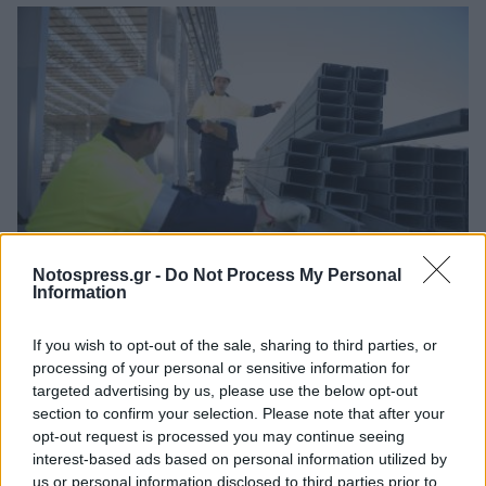
Notospress.gr -
Do Not Process My Personal
Information
Θέσεις εργασίας από τη ΒΙΟΜΕΚ ΒΛΑΧΑΚΗΣ σε
Σπάρτη και Τρίπολη
If you wish to opt-out of the sale, sharing to third parties, or
05/08/2026 11:34
processing of your personal or sensitive information for
targeted advertising by us, please use the below opt-out
section to confirm your selection. Please note that after your
opt-out request is processed you may continue seeing
interest-based ads based on personal information utilized by
us or personal information disclosed to third parties prior to