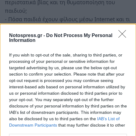
περιστατικά βίας και τη θυματοποίηση του
παιδιού;
- Πόσα παιδιά έχουν φίλους μέσω Internet και τι
γνωρίζουν οι γονείς γι’ αυτές τις σχέσεις;
- Πόσες ώρες τα παιδιά είναι κολλημένα με τον
Notospress.gr -
Do Not Process My Personal
Information
ΗΥ; Υπάρχει διαφορά μεταξύ Αττικής και
Περιφέρειας;
If you wish to opt-out of the sale, sharing to third parties, or
- Ποιοι λόγοι οδηγούν το παιδί ώστε να ζητά
processing of your personal or sensitive information for
targeted advertising by us, please use the below opt-out
αλλαγή σχολείου;
section to confirm your selection. Please note that after your
- Ποιους θεσμούς εμπιστευόμαστε για την
opt-out request is processed you may continue seeing
αντιμετώπιση της νεανικής παραβατικότητας;
interest-based ads based on personal information utilized by
us or personal information disclosed to third parties prior to
- Ποιοι εμπιστεύονται περισσότερο την
your opt-out. You may separately opt-out of the further
οικογένεια οι κάτοικοι της Περιφέρειας ή του
disclosure of your personal information by third parties on the
Λεκανοπεδίου;
IAB’s list of downstream participants. This information may
also be disclosed by us to third parties on the
IAB’s List of
- Το άγχος έχει ηλικία; Έχει φύλλο; Έχει
Downstream Participants
that may further disclose it to other
κοινωνική τάξη;
third parties.