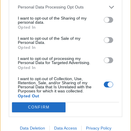
- Τα παιδιά της Περιφέρειας έχουν περισσότερο
Personal Data Processing Opt Outs
ή λιγότερο άγχος από τα παιδιά της Αθήνας;
I want to opt-out of the Sharing of my
personal data.
«Όταν υπάρχουν ερευνητικά δεδομένα και
Opted In
απαντήσεις τότε υπάρχουν και λύσεις. Αρκεί να
I want to opt-out of the Sale of my
υπάρχει βούληση, σχέδιο και στρατηγική.» Φεβρωνία
Personal Data.
Πατριανάκου
Opted In
I want to opt-out of processing my
Personal Data for Targeted Advertising.
Opted In
TAGS:
ΚΟΙΝΩΝΙΑ
I want to opt-out of Collection, Use,
Retention, Sale, and/or Sharing of my
Personal Data that Is Unrelated with the
Purposes for which it was collected.
Opted Out
CONFIRM
Data Deletion
Data Access
Privacy Policy