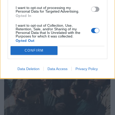
I want to opt-out of processing my
Personal Data for Targeted Advertising.
Opted In
I want to opt-out of Collection, Use,
Retention, Sale, and/or Sharing of my
Personal Data that Is Unrelated with the
Σπάρτη: «Έφυγαν» από κοντά μας…
Purposes for which it was collected.
Opted Out
07/08/2026 14:12
CONFIRM
Data Deletion
Data Access
Privacy Policy