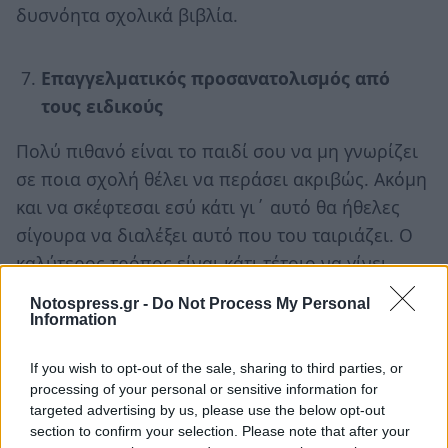
δυσνόητα σχολικά βιβλία.
Επαγγελματικός προσανατολισμός από
τους ειδικούς
Πολύ πιθανό είναι το παιδί σου να μη γνωρίζει
σε ποια σχολή θέλει να περάσει ακριβώς. Ακόμη
και να σκέφτεσαι εσύ κάτι γι΄ αυτό θα ήθελες
σίγουρα να διαλέξει αυτό που του ταιριάζει. Ο
καλύτερος τρόπος είναι κάτι τέτοιο να γίνει
μέσω επαγγελματικού προσανατολισμού από
Notospress.gr -
Do Not Process My Personal
ειδικούς μέσω της ατομικής συμβουλευτικής
Information
αλλά και τεστ προσωπικότητας. Ένα καλό
If you wish to opt-out of the sale, sharing to third parties, or
Φροντιστήριο γνωρίζει ότι πρέπει να παρέχει
processing of your personal or sensitive information for
κάτι τέτοιο στους μαθητές του.
targeted advertising by us, please use the below opt-out
section to confirm your selection. Please note that after your