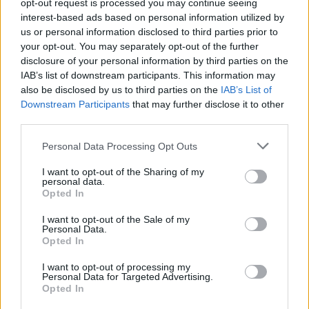
opt-out request is processed you may continue seeing
Γενικότερα η υποστήριξη στον μαθητή
interest-based ads based on personal information utilized by
us or personal information disclosed to third parties prior to
Η υποστήριξη στον μαθητή από το Φροντιστήριο
your opt-out. You may separately opt-out of the further
disclosure of your personal information by third parties on the
είναι κάτι πολύ βασικό. Πολλά Φροντιστήρια
IAB’s list of downstream participants. This information may
παραμένουν απρόσωπα, στοχεύοντας μόνο
also be disclosed by us to third parties on the
IAB’s List of
στην επιτυχία υψηλόβαθμων σχολών όπως οι
Downstream Participants
that may further disclose it to other
third parties.
Νομικές ή οι Ιατρικές, παρακινώντας τα παιδιά
να επιλέξουν μια από αυτές. Εάν όμως το
Personal Data Processing Opt Outs
Φροντιστήριο παρέχει επαγγελματικό
I want to opt-out of the Sharing of my
προσανατολισμό όπως είπαμε πριν ή
personal data.
Opted In
γενικότερα σεμινάρια, τότε κάτι τέτοιο είναι
αδύνατο. Παράλληλα, είναι σημαντικό να
I want to opt-out of the Sale of my
Personal Data.
βοηθάει ψυχολογικά τον μαθητή προκειμένου
Opted In
να διαχειριστεί όλο αυτό το άγχος είτε μέσα από
I want to opt-out of processing my
σεμινάρια είτε μέσα από δράσεις.
Personal Data for Targeted Advertising.
Opted In