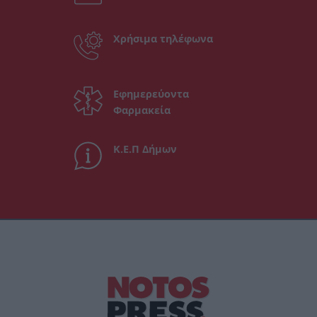
Χρήσιμα τηλέφωνα
Εφημερεύοντα
Φαρμακεία
Κ.Ε.Π Δήμων