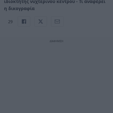
ιδιοκτήτης νυχτερινού κέντρου - Τι αναφέρει
η δικογραφία
29