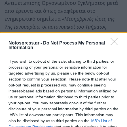
Αντιμετωπισης Οργανωμένου Εγκλήματος μετά
απο έρευνα και όπως αναφέρεται στο
ενημερωτικό σημείωμα
«Μεσημβρινές ώρες της
7ης Ιανουαρίου, οι αστυνομικοί του Τμήματος
Εμπορίας Ανθρώπων, έθεσαν σε διακριτική
επιτήρηση την οικία του Αλβανού και αφού τον
Notospress.gr -
Do Not Process My Personal
Information
εντόπισαν και τον ακινητοποίησαν διενεργήθηκαν
έρευνες στην κατοχή του και στην κατοικία του κατά
If you wish to opt-out of the sale, sharing to third parties, or
τις οποίες κατασχέθηκαν μεταξύ άλλων το χρηματικό
processing of your personal or sensitive information for
targeted advertising by us, please use the below opt-out
ποσό των 6.890€, μικροποσότητα κάνναβης καθώς
section to confirm your selection. Please note that after your
και ένα αυτοκίνητο».
opt-out request is processed you may continue seeing
interest-based ads based on personal information utilized by
us or personal information disclosed to third parties prior to
Ο συλληφθείς οδηγήθηκε το πρωί της 8ης
your opt-out. You may separately opt-out of the further
Ιανουαρίου στην Εισαγγελία Πρωτοδικών
disclosure of your personal information by third parties on the
Αθηνών, ενώ όπως χαρακτηριστικά αναφέρεται
IAB’s list of downstream participants. This information may
also be disclosed by us to third parties on the
IAB’s List of
«ερευνάται τυχόν συμμετοχή του
Downstream Participants
that may further disclose it to other