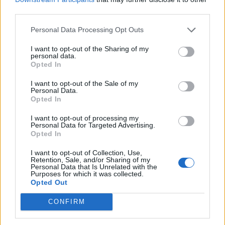
κατηγορουμένου σε περισσότερα περιστατικά
third parties.
εμπορίας ανθρώπων».
Personal Data Processing Opt Outs
Πηγή:
protothema.gr
I want to opt-out of the Sharing of my
personal data.
Ακολουθήστε το
notospress.gr
στο Google News και
Opted In
μάθετε πρώτοι
όλες τις ειδήσεις
I want to opt-out of the Sale of my
Personal Data.
Opted In
TAGS:
ΕΞΑΡΧΕΙΑ
ΠΟΡΝΕΙΑ
ΕΜΠΟΡΙΑ ΑΝΘΡΩΠΩΝ
I want to opt-out of processing my
Personal Data for Targeted Advertising.
Opted In
ΣΕΞΟΥΑΛΙΚΗ ΚΑΚΟΠΟΙΗΣΗ
I want to opt-out of Collection, Use,
Retention, Sale, and/or Sharing of my
Personal Data that Is Unrelated with the
Purposes for which it was collected.
Opted Out
CONFIRM