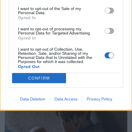
I want to opt-out of the Sale of my
Personal Data.
Opted In
I want to opt-out of processing my
Personal Data for Targeted Advertising.
Opted In
I want to opt-out of Collection, Use,
Retention, Sale, and/or Sharing of my
Personal Data that Is Unrelated with the
Purposes for which it was collected.
Έκλεψαν και έσπασαν οχήματα πυροσβεστών
Opted Out
την ώρα που επιχειρούσαν στις φωτιές
CONFIRM
03/08/2026 20:09
Data Deletion
Data Access
Privacy Policy