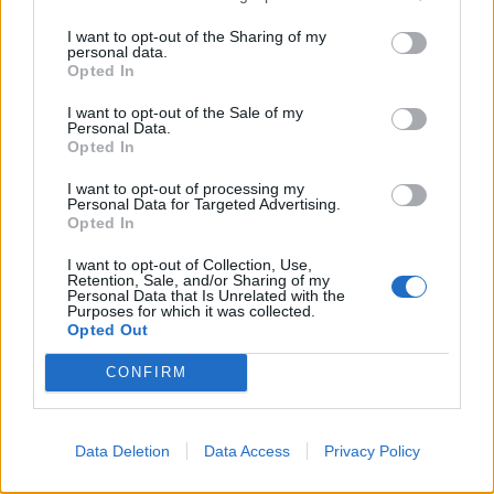
‘ποσοτική θερμογραφία’ χρειάζεται να είναι
I want to opt-out of the Sharing of my
έμπειρος.
personal data.
Opted In
Ποια είναι τα οφέλη της υπέρυθρης
I want to opt-out of the Sale of my
Personal Data.
θερμογραφίας
Opted In
I want to opt-out of processing my
Personal Data for Targeted Advertising.
Opted In
I want to opt-out of Collection, Use,
Retention, Sale, and/or Sharing of my
Personal Data that Is Unrelated with the
Purposes for which it was collected.
Opted Out
CONFIRM
Data Deletion
Data Access
Privacy Policy