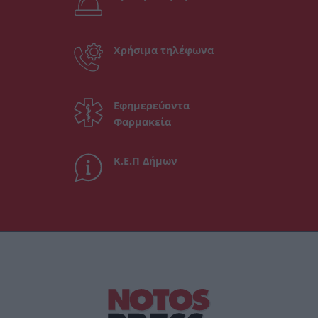
Χρήσιμα τηλέφωνα
Εφημερεύοντα
Φαρμακεία
Κ.Ε.Π Δήμων