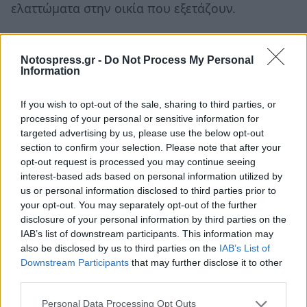
ελαττώματα στην οικία που εξετάζουν.
Αν για παράδειγμα κατά τον έλεγχο ενός
εσωτερικού τοίχου παρατηρηθεί μία περιοχή με
Notospress.gr -
Do Not Process My Personal
Information
μπλε σκούρο χρώμα, σημαίνει πως η
συγκεκριμένη επιφάνεια είναι περισσότερο
If you wish to opt-out of the sale, sharing to third parties, or
ψυχρή από το περιβάλλον της.
processing of your personal or sensitive information for
targeted advertising by us, please use the below opt-out
Μία ψυχρή επιφάνεια μπορεί να προκληθεί από
section to confirm your selection. Please note that after your
opt-out request is processed you may continue seeing
την υγρασία, την δομική ψυχρή γεφύρωση, την
interest-based ads based on personal information utilized by
λανθασμένη μόνωση ή την έλλειψη της, από την
us or personal information disclosed to third parties prior to
διείσδυση του αέρα κλπ. Η καταγραφή των
your opt-out. You may separately opt-out of the further
disclosure of your personal information by third parties on the
θερμοκρασιών πραγματοποιείται στον ποσοτικό
IAB’s list of downstream participants. This information may
ενεργειακό έλεγχο και είναι πιο περίπλοκος από
also be disclosed by us to third parties on the
IAB’s List of
τον ποιοτικό.
Downstream Participants
that may further disclose it to other
third parties.
Γι αυτό το λόγο, ο ειδικός που εκτελεί την
Personal Data Processing Opt Outs