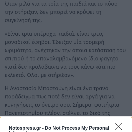
Όταν μιλά για τα τρία της παιδιά και το πόσο
την στήριξαν, δεν μπορεί να κρύψει τη
συγκίνησή της.
«Είναι τρία υπέροχα παιδιά, είναι τρεις
μοναδικοί έφηβοι. Έδειξαν μία τρομερή
ωριμότητα, ανέχτηκαν την όποια κατάσταση του
σπιτιού ή το επαναλαμβανόμενο ίδιο φαγητό,
γιατί δεν προλάβαινα να τους κάνω κάτι πιο
εκλεκτό. Όλοι με στήριξαν».
Η Αναστασία Μπαστούνη είναι ένα τρανό
παράδειγμα πως ποτέ δεν είναι αργά για να
κυνηγήσεις το όνειρο σου. Σήμερα, φοιτήτρια
Πανεπιστημίου πλέον, στέλνει το δικό της
μήνυμα.
Notospress.gr -
Do Not Process My Personal