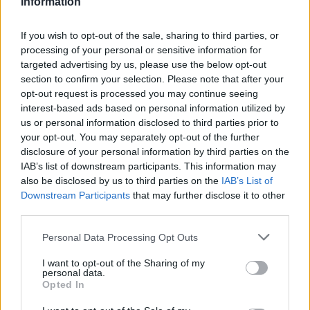
Information
«Έφαγα χαστούκι από τη ζωή και προσγειώθηκα,
λίγο ανώμαλα, αλλά προσγειώθηκα και είδα λίγο
If you wish to opt-out of the sale, sharing to third parties, or
τη ζωή με ένα άλλο μάτι. Να μην το βάζουμε
processing of your personal or sensitive information for
κάτω και να φροντίζουμε να έχουμε δίπλα μας
targeted advertising by us, please use the below opt-out
section to confirm your selection. Please note that after your
ανθρώπους που πραγματικά αξίζουν».
opt-out request is processed you may continue seeing
interest-based ads based on personal information utilized by
Η δύναμη της ψυχής της συγκινεί.
us or personal information disclosed to third parties prior to
your opt-out. You may separately opt-out of the further
Ακολουθήστε το
notospress.gr
στο Google News και
disclosure of your personal information by third parties on the
μάθετε πρώτοι
όλες τις ειδήσεις
IAB’s list of downstream participants. This information may
also be disclosed by us to third parties on the
IAB’s List of
Downstream Participants
that may further disclose it to other
third parties.
TAGS:
ΜΥΤΙΛΗΝΗ
ΠΑΝΕΛΛΗΝΙΕΣ ΕΞΕΤΑΣΕΙΣ
Personal Data Processing Opt Outs
ΠΑΝΕΛΛΑΔΙΚΕΣ ΕΞΕΤΑΣΕΙΣ
ΠΑΝΕΛΛΗΝΙΕΣ
I want to opt-out of the Sharing of my
ΠΑΝΕΛΛΑΔΙΚΕΣ
ΠΑΝΕΛΛΗΝΙΕΣ 2023
ΚΟΙΝΩΝΙΑ
personal data.
Opted In
ΜΗΤΕΡΑ