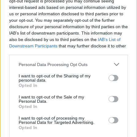
ανωτέρω σχετικών και σύμφωνα με νεότερες
opt-out request is processed you may continue seeing
interest-based ads based on personal information utilized by
πληροφορίες που περιήλθαν στην υπηρεσία μας
us or personal information disclosed to third parties prior to
από ανοιχτές πηγές, οι οργανωμένοι οπαδοί της
your opt-out. You may separately opt-out of the further
ομάδας της ΑΕΚ , απευθύνουν κάλεσμα στους
disclosure of your personal information by third parties on the
IAB’s list of downstream participants. This information may
οπαδούς της ομάδας να συγκεντρωθούν στον
also be disclosed by us to third parties on the
IAB’s List of
εξωτερικό χώρο — πέταλο – του γηπέδου OPAP
Downstream Participants
that may further disclose it to other
ARENA σήμερα και από τις 19:00 ώρα με
third parties.
πρόφαση την διανομή εισιτηρίων διαρκείας».
Personal Data Processing Opt Outs
I want to opt-out of the Sharing of my
personal data.
Opted In
I want to opt-out of the Sale of my
Personal Data.
Opted In
I want to opt-out of processing my
Personal Data for Targeted Advertising.
Opted In