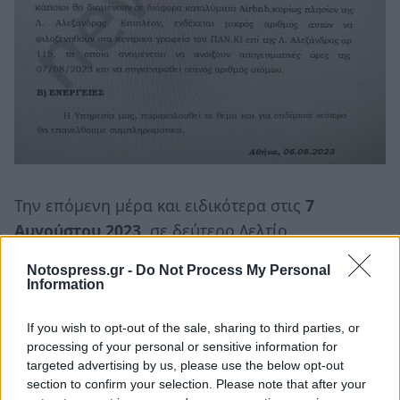
Την επόμενη μέρα και ειδικότερα στις
7
Αυγούστου 2023
, σε δεύτερο Δελτίο
Πληροφοριών με θέμα «Αξιολόγηση: Α3. Αγώνας
Notospress.gr -
Do Not Process My Personal
ποδοσφαίρου μεταξύ ΑΕΚ – GΝΚ Dinamo Zagreb
Information
και επισυναπτόμενα εγγραφα από το σύστημα
POL. με αριθμούς το υπ’ 2592 / 23 / 155 1500
If you wish to opt-out of the sale, sharing to third parties, or
processing of your personal or sensitive information for
από 7/8/ 2023 και 2592 / 23 / 155 7584 από 7/8/
targeted advertising by us, please use the below opt-out
2023 αναφέρονται τα εξής: «Σε συνέχεια
section to confirm your selection. Please note that after your