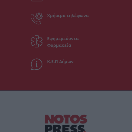
Χρήσιμα τηλέφωνα
Εφημερεύοντα
Φαρμακεία
Κ.Ε.Π Δήμων