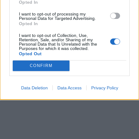
TAGS:
ΑΛΕΞΙΠΤΩΤΟ
ΕΛΕΥΕΡΗ ΠΤΩΣΗ
Opted In
I want to opt-out of processing my
Personal Data for Targeted Advertising.
Opted In
I want to opt-out of Collection, Use,
Retention, Sale, and/or Sharing of my
Personal Data that Is Unrelated with the
Purposes for which it was collected.
Opted Out
CONFIRM
Data Deletion
Data Access
Privacy Policy