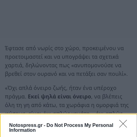
Έφτασε από νωρίς στο χώρο, προκειμένου να
προετοιμαστεί και να υπογράψει τα σχετικά
χαρτιά, δηλώνοντας πως «ανυπομονούσε να
βρεθεί στον ουρανό και να πετάξει σαν πουλί».
«Όχι απλά όνειρο ζωής, ήταν ένα υπέροχο
πράγμα.
Εκεί ψηλά είναι όνειρο
, να βλέπεις
όλη τη γη από κάτω, τα χωράφια η ομορφιά της
φύσεως, είμαι όχι απλώς γεμάτη... όχι απλώς
ενθουσιασμένη.
Notospress.gr -
Do Not Process My Personal
Information
»
Θα ήθελα να ήμουν νέα για να τα κάνω όλα»
,