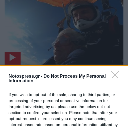
Ελλάδα
Notospress.gr -
Do Not Process My Personal
86χρονη έκανε ελεύθερη πτώση από τα
Information
12.000 πόδια - «Όνειρο ζωής»
If you wish to opt-out of the sale, sharing to third parties, or
12 Δεκεμβρίου 2023 19:23
processing of your personal or sensitive information for
targeted advertising by us, please use the below opt-out
section to confirm your selection. Please note that after your
opt-out request is processed you may continue seeing
interest-based ads based on personal information utilized by