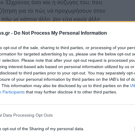
ο 32χρονος όσο και η σύζυγος του, που
υζήτηση για το πώς να προχωρήσουν στον
α πάω με κάποια άλλη. Δεν είχα καμία άλλη
ευα, φρόντιζα δύο παιδιά και βοηθούσα στη
s.gr -
Do Not Process My Personal Information
to opt-out of the sale, sharing to third parties, or processing of your per
 για κάτι τέτοιο. Τέλος πάντων, όλο αυτό
formation for targeted advertising by us, please use the below opt-out s
να παραδεχτώ ότι είχα ακόμα σωματικές ανάγκες
r selection. Please note that after your opt-out request is processed y
 ήταν μια κατάσταση που κανείς από τους δύο
eing interest-based ads based on personal information utilized by us or
disclosed to third parties prior to your opt-out. You may separately opt-
losure of your personal information by third parties on the IAB’s list of
. This information may also be disclosed by us to third parties on the
IA
τους η σύζυγός του αποφάσισε να ενεργήσει
Participants
that may further disclose it to other third parties.
α μπορούσε να κάνει σεξ αλλά δεν θα είχε
l Data Processing Opt Outs
αίκα μου τι να κάνει. Όταν αποφασίσει ότι το
Δεν είναι αυτό που θέλω. Θέλω η γυναίκα μου να
o opt-out of the Sharing of my personal data.