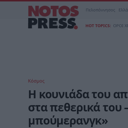
Πελοπόννησος
Ελλ
HOT TOPICS:
ΟΡΟΙ Χ
Κόσμος
Η κουνιάδα του α
στα πεθερικά του –
μπούμερανγκ»