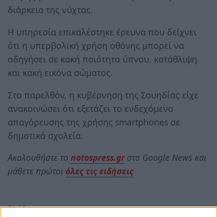
διάρκεια της νύχτας.
Η υπηρεσία επικαλέστηκε έρευνα που δείχνει
ότι η υπερβολική χρήση οθόνης μπορεί να
οδηγήσει σε κακή ποιότητα ύπνου, κατάθλιψη
και κακή εικόνα σώματος.
Στο παρελθόν, η κυβέρνηση της Σουηδίας είχε
ανακοινώσει ότι εξετάζει το ενδεχόμενο
απαγόρευσης της χρήσης smartphones σε
δημοτικά σχολεία.
Ακολουθήστε το
notospress.gr
στο Google News και
μάθετε πρώτοι
όλες τις ειδήσεις
TAGS:
ΣΟΥΗΔΙΑ
ΥΓΙΕΙΝΗ
ΕΠΟΜΕΝΗ ΗΜΕΡΑ