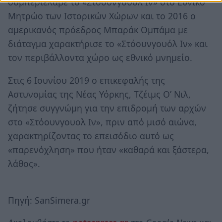
συμπεριέλαβε το «Στόουνγουολ Ιν» στο Εθνικό
Μητρώο των Ιστορικών Χώρων και το 2016 ο
αμερικανός πρόεδρος Μπαράκ Ομπάμα με
διάταγμα χαρακτήρισε το «Στόουνγουόλ Ιν» και
τον περιβάλλοντα χώρο ως εθνικό μνημείο.
Στις 6 Ιουνίου 2019 ο επικεφαλής της
Αστυνομίας της Νέας Υόρκης, Τζέιμς Ο’ Νιλ,
ζήτησε συγγνώμη για την επιδρομή των αρχών
στο «Στόουνγουολ Ιν», πριν από μισό αιώνα,
χαρακτηρίζοντας το επεισόδιο αυτό ως
«παρενόχληση» που ήταν «καθαρά και ξάστερα,
λάθος».
Πηγή: SanSimera.gr