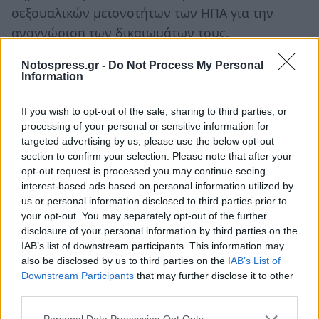
σεξουαλικών μειονοτήτων των ΗΠΑ για την
αναγνώριση των δικαιωμάτων τους.
Notospress.gr -
Do Not Process My Personal
Η κληρονομιά του Στόουνγουολ
Information
Το Στόουνγουολ έγινε το σύμβολο αντίστασης
If you wish to opt-out of the sale, sharing to third parties, or
processing of your personal or sensitive information for
στις κοινωνικές και πολιτικές διακρίσεις και
targeted advertising by us, please use the below opt-out
σφυρηλάτησε την αλληλεγγύη μεταξύ των
section to confirm your selection. Please note that after your
διάφορων
ομοφυλοφιλικών ομάδων
.
opt-out request is processed you may continue seeing
interest-based ads based on personal information utilized by
Παράλληλα αποτέλεσε τον καταλύτη για μια νέα
us or personal information disclosed to third parties prior to
γενιά ριζοσπαστικού πολιτικού και κοινωνικού
your opt-out. You may separately opt-out of the further
ακτιβισμού, που ξεκίνησε από τις ΗΠΑ και
disclosure of your personal information by third parties on the
IAB’s list of downstream participants. This information may
απλώθηκε σε πολλές χώρες του κόσμου.
also be disclosed by us to third parties on the
IAB’s List of
Downstream Participants
that may further disclose it to other
third parties.
Personal Data Processing Opt Outs