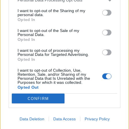
I want to opt-out of the Sharing of my
personal data.
Opted In
I want to opt-out of the Sale of my
Personal Data.
Opted In
I want to opt-out of processing my
Personal Data for Targeted Advertising.
Opted In
I want to opt-out of Collection, Use,
Retention, Sale, and/or Sharing of my
Personal Data that Is Unrelated with the
Purposes for which it was collected.
Opted Out
Τα επόμενα χρόνια τα πράγματα θα αλλάξουν
CONFIRM
ριζικά όσον αφορά την αντιμετώπιση των
ομοφυλοφίλων από τις αρχές και την κοινωνία.
Data Deletion
Data Access
Privacy Policy
Το 1999 η Υπηρεσία Εθνικών Πάρκων των ΗΠΑ