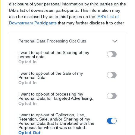
disclosure of your personal information by third parties on the
IAB’s list of downstream participants. This information may
Τελικά, μήπως χρειάζεται η επανατοποθέτηση
also be disclosed by us to third parties on the
IAB’s List of
των αρχών και των αξιών; Μήπως το επίπεδο
Downstream Participants
that may further disclose it to other
της διανόησης είναι χαμηλό; Μήπως το ποτάμι
third parties.
της απαξίωσης, της φθοράς και της σήψης έχει
Personal Data Processing Opt Outs
πλημμυρίσει τα πάντα; Πόσα παιδιά έχουν
I want to opt-out of the Sharing of my
παρασυρθεί από την μπάλα παραμελώντας τα
personal data.
Opted In
μαθήματά τους για να πλησιάσουν τα
ποδοσφαιρικά τους ινδάλματα; Πόσο ωφέλιμοι
I want to opt-out of the Sale of my
Personal Data.
και αποδοτικοί θα ήταν αγώνες πρωταθλήματος
Opted In
γνώσεων, τεχνών και πολιτισμού. Εκεί όπου δεν
I want to opt-out of processing my
έχουν θέση οι παράγκες, οι χουλιγκανισμοί και
Personal Data for Targeted Advertising.
Opted In
οι μίζες.
I want to opt-out of Collection, Use,
Ακόμη και η λεγόμενη εθνική ομάδα
Retention, Sale, and/or Sharing of my
Personal Data that Is Unrelated with the
ποδοσφαίρου, δεν μπορεί να ταυτίζεται με το
Purposes for which it was collected.
Opted Out