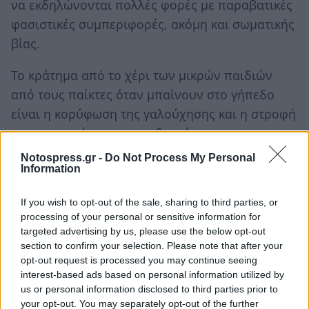
να εκδηλώνονται πολλές φορές με παραβατικές
φασιστικές συμπεριφορές, ακόμη και σωματικής
βίας.
Το κράτημα από το χέρι των μικρών παιδιών
από τους παίκτες όταν μπαίνουν στο γήπεδο
είναι η κορύφωση της γαλούχησης και η στροφή
της προσοχής και του ενδιαφέροντος προς την
ουτοπία και την παραπλάνηση. Η καθοδήγηση
Notospress.gr -
Do Not Process My Personal
Information
αυτή είναι εγκληματική συμπεριφορά πολιτείας-
κοινωνίας απέναντι στην τόσο μικρή ηλικία που
If you wish to opt-out of the sale, sharing to third parties, or
βλέπει, εμπεδώνει, αντιγράφει, μιμείται.
processing of your personal or sensitive information for
Αποδιοργανώνει, αποπροσανατολίζει και
targeted advertising by us, please use the below opt-out
section to confirm your selection. Please note that after your
εκτρέπει από τον κεντρικό στόχο και το
opt-out request is processed you may continue seeing
μοναδικό δρόμο που είναι η μελέτη, η
interest-based ads based on personal information utilized by
μόρφωση, η παιδεία και ο μετέπειτα σκληρός
us or personal information disclosed to third parties prior to
your opt-out. You may separately opt-out of the further
αγώνας για την επιβίωση, την ανάπτυξη, τη ζωή.