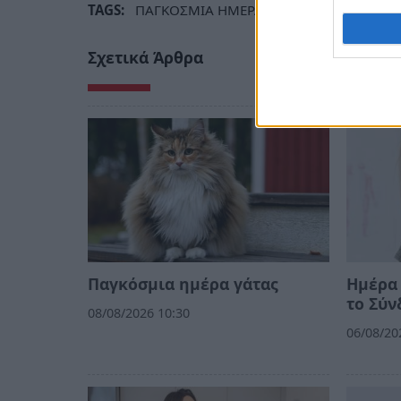
TAGS:
ΠΑΓΚΟΣΜΙΑ ΗΜΕΡΑ
ΕΓΚΕΦΑΛΟΣ
ΥΓΕ
Σχετικά Άρθρα
Παγκόσμια ημέρα γάτας
Ημέρα 
το Σύν
08/08/2026 10:30
06/08/20