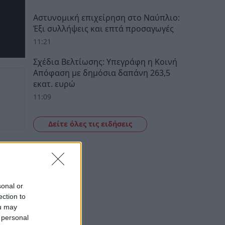
Αστυνομική επιχείρηση στο Ναύπλιο:
Έξι συλλήψεις και επτά προσαγωγές
11:21
Σχέδια Βελτίωσης: Υπεγράφη η Κοινή
Απόφαση με δημόσια δαπάνη 263,5
εκατ. ευρώ
11:09
Δείτε όλες τις ειδήσεις
sonal or
ection to
ou may
 personal