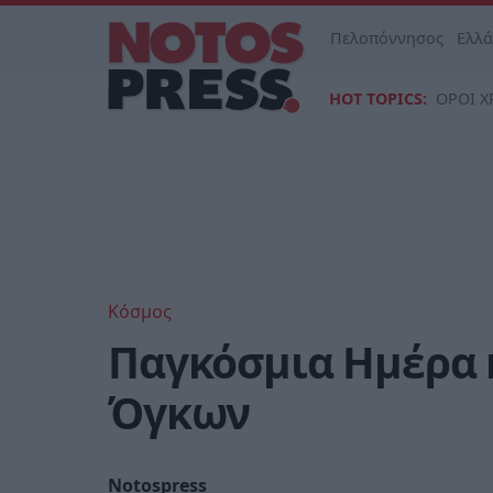
Πελοπόννησος
Ελλ
HOT TOPICS:
ΟΡΟΙ Χ
Κόσμος
Παγκόσμια Ημέρα 
Όγκων
Notospress