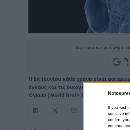
Δες περισσότερα άρθρα του
Πρ
σ
Η 8η Ιουνίου κάθε χρόνο είναι αφιερ
όγκους και τις οικογένειές τους. Η Π
Notospres
Όγκων (World Brain Tumor Day)
If you wish 
sensitive in
confirm you
continue se