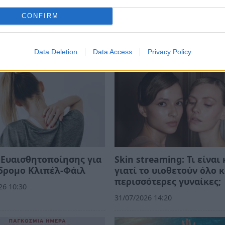
ΙΑ
CONFIRM
Data Deletion
Data Access
Privacy Policy
Ευαισθητοποίησης για
Skin streaming: Τι είναι 
δρομο Κλιπέλ-Φάιλ
γιατί το υιοθετούν όλο κ
περισσότερες γυναίκες;
26 10:30
31/07/2026 14:20