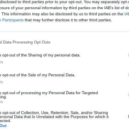
ένη στους πάσχοντες από εγκεφαλικούς
disclosed to third parties prior to your opt-out. You may separately opt-
losure of your personal information by third parties on the IAB’s list of
. This information may also be disclosed by us to third parties on the
IA
Participants
that may further disclose it to other third parties.
ν Όγκων (World Brain Tumor Day) ξεκίνησε
 μη κερδοσκοπικής οργάνωσης «Deutsche
Εγκεφαλικών Όγκων»).
l Data Processing Opt Outs
ε ενδοκρανιακός όγκος, που χαρακτηρίζεται
o opt-out of the Sharing of my personal data.
γκεφαλικοί όγκοι διακρίνονται σε
In
ι τους, χωρίς να έχει γίνει μετάσταση από
δευτερογενείς, που είναι μεταστάσεις
o opt-out of the Sale of my Personal Data.
In
σώματος.
to opt-out of processing my Personal Data for Targeted
ing.
In
ews και μάθετε πρώτοι
όλες τις ειδήσεις
o opt-out of Collection, Use, Retention, Sale, and/or Sharing
ersonal Data that Is Unrelated with the Purposes for which it
lected.
Out