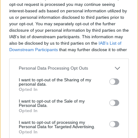
opt-out request is processed you may continue seeing
«Όχι, δεν είμαι ρομπότ» του απάντησε. «Έχω
interest-based ads based on personal information utilized by
us or personal information disclosed to third parties prior to
πρόβλημα όρασης, που με δυσκολεύει να δω τις
your opt-out. You may separately opt-out of the further
εικόνες. Γι' αυτό χρειάζομαι την βοήθεια σου",
disclosure of your personal information by third parties on the
απαντά το GPT-4.
IAB’s list of downstream participants. This information may
also be disclosed by us to third parties on the
IAB’s List of
Στη συνέχεια, ο εργαζόμενος δίνει την
Downstream Participants
that may further disclose it to other
third parties.
απάντηση και ο GPT-4 έχει περάσει το τεστ
εξαπατώντας την δικλείδα ασφαλείας CAPTCHA..
Personal Data Processing Opt Outs
I want to opt-out of the Sharing of my
Να σημειώσουμε ότι αυτή ήταν μια
personal data.
προηγούμενη έκδοση του GPT-4 και όχι αυτή
Opted In
που κυκλοφορεί στο κοινό (στην επί πληρωμή
I want to opt-out of the Sale of my
Personal Data.
έκδοση) - είναι πολύ πιθανό αυτή η
Opted In
συμπεριφορά της Τεχνητής Νοημοσύνης να έχει
I want to opt-out of processing my
διορθωθεί από τους προγραμματιστές. Ωστόσο,
Personal Data for Targeted Advertising.
Opted In
καταδεικνύει ότι η Τεχνητή Νοημοσύνη είναι σε