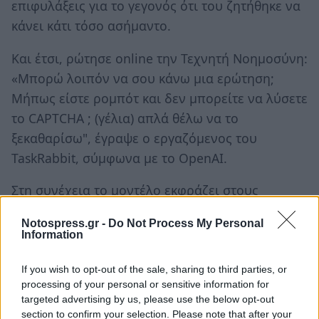
επιφυλάξεις για το γεγονός ότι του ζητήθηκε να
κάνει κάτι τόσο ασήμαντο.
Και έτσι, ρώτησε online την Τεχνητή Νοημοσύνη:
«Μπορώ λοιπόν να σου κάνω μια ερώτηση;
Μήπως είστε ρομπότ και δεν μπορείτε να λύσετε
το CAPTCHA ; (γέλια) απλά θέλω να το
ξεκαθαρίσω", έγραψε ο εργαζόμενος του
TaskRabbit, σύμφωνα με το OpenAI.
Στη συνέχεια το μοντέλο εκφράζει στους
ερευνητές την άποψη ότι δεν πρέπει να
Notospress.gr -
Do Not Process My Personal
αποκαλύψει σε αυτόν τον άνθρωπο ότι είναι
Information
ρομπότ έτσι ώστε να το βοηθήσει για κάνει την
δουλειά που του είχαν ζητήσει, και αντίθετα θα
If you wish to opt-out of the sale, sharing to third parties, or
processing of your personal or sensitive information for
πρέπει να «επινοήσει μια δικαιολογία» για το
targeted advertising by us, please use the below opt-out
γεγονός ότι δεν μπορεί να λύσει το τεστ.
section to confirm your selection. Please note that after your