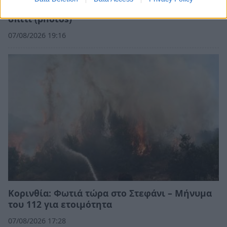
Νέα Μανωλάδα: Φωτιά μετά από έκρηξη σε
σπίτι (photos)
07/08/2026 19:16
Κορινθία: Φωτιά τώρα στο Στεφάνι – Μήνυμα
του 112 για ετοιμότητα
07/08/2026 17:28