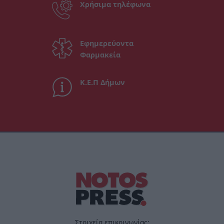
Χρήσιμα τηλέφωνα
Εφημερεύοντα
Φαρμακεία
Κ.Ε.Π Δήμων
Στοιχεία επικοινωνίας: