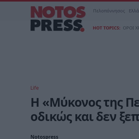
Πελοπόννησος
Ελλ
HOT TOPICS:
ΟΡΟΙ Χ
Life
Η «Μύκονος της Π
οδικώς και δεν ξε
Notospress