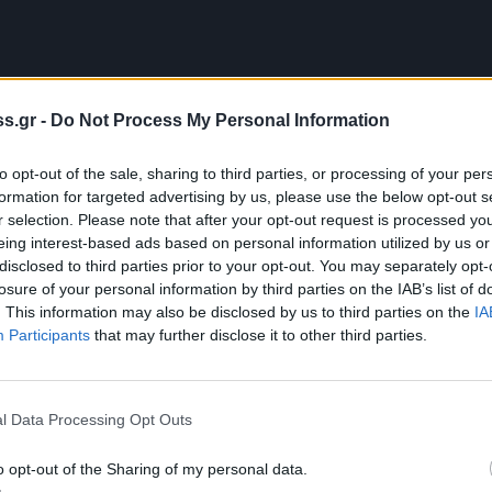
s.gr -
Do Not Process My Personal Information
to opt-out of the sale, sharing to third parties, or processing of your per
formation for targeted advertising by us, please use the below opt-out s
r selection. Please note that after your opt-out request is processed y
eing interest-based ads based on personal information utilized by us or
disclosed to third parties prior to your opt-out. You may separately opt-
losure of your personal information by third parties on the IAB’s list of
. This information may also be disclosed by us to third parties on the
IA
υτος προορισμός του καλοκαιριού
Participants
that may further disclose it to other third parties.
αγματικά ατελείωτη, ο κάθε ταξιδιώτης
l Data Processing Opt Outs
ε αναζητά την χαλάρωση είτε την… βαβούρα.
o opt-out of the Sharing of my personal data.
φιά άμμο, ενώ προσφέρεται για ένα