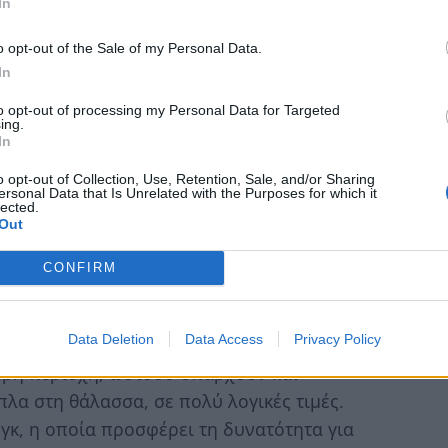
In
ετές άνετες ξαπλώστρες και διάφορες
κιμαστήρια κ.τ.λ.
o opt-out of the Sale of my Personal Data.
In
ν Κουρούτα τον τίτλο «Μύκονος της
to opt-out of processing my Personal Data for Targeted
 της ζωή και τα πολυάριθμα beach bar και
ing.
ιο γεμίζουν με κόσμο και συχνά φιλοξενούν
In
o opt-out of Collection, Use, Retention, Sale, and/or Sharing
ersonal Data that Is Unrelated with the Purposes for which it
lected.
ει το νησί των ανέμων, οι τιμές της
Out
 Μύκονο, αφού δεν υπάρχει χρέωση στις
ίλετε) και οι τιμές στα κοντινά ταβερνάκια
CONFIRM
ιακές τοποθεσίες της Αττικής.
Data Deletion
Data Access
Privacy Policy
γάλη: φυσικά, υπάρχουν και πολυτελή
ερη περιοχή, ωστόσο υπάρχουν και
λα στη θάλασσα, σε πολύ λογικές τιμές.
νγκ, η οποία προσφέρει τη δυνατότητα για