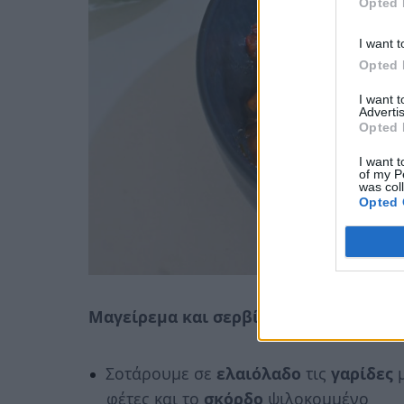
Opted 
I want t
Opted 
I want 
Advertis
Opted 
I want t
of my P
was col
Opted 
Μαγείρεμα και σερβίρισμα:
Σοτάρουμε σε
ελαιόλαδο
τις
γαρίδες
μ
φέτες και το
σκόρδο
ψιλοκομμένο