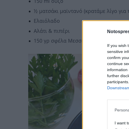
150 ml ούζο
½ ματσάκι μαϊντανό (κρατάμε λίγο για 
Ελαιόλαδο
Αλάτι & πιπέρι
Notospres
150 γρ σφέλα Μεσσηνίας
If you wish 
sensitive in
confirm you
continue se
information 
further disc
participants
Downstream 
Persona
I want t