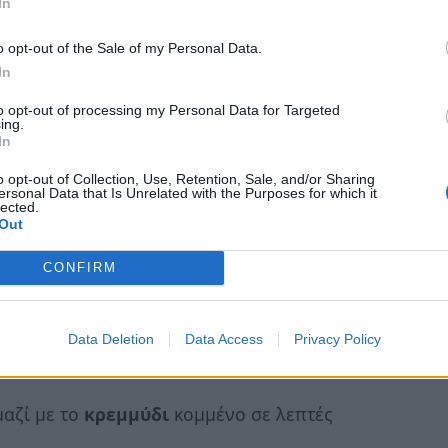
In
o opt-out of the Sale of my Personal Data.
In
to opt-out of processing my Personal Data for Targeted
ing.
In
o opt-out of Collection, Use, Retention, Sale, and/or Sharing
ersonal Data that Is Unrelated with the Purposes for which it
lected.
Out
CONFIRM
Data Deletion
Data Access
Privacy Policy
αζί με το
κρεμμύδι
κομμένο σε λεπτές