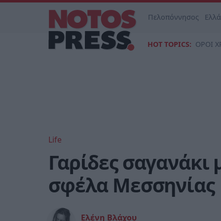
Πελοπόννησος
Ελλ
HOT TOPICS:
ΟΡΟΙ Χ
Life
Γαρίδες σαγανάκι 
σφέλα Μεσσηνίας
Ελένη Βλάχου