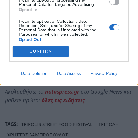
Personal Data for Targeted Advertising.
Opted In
I want to opt-out of Collection, Use,
Retention, Sale, and/or Sharing of my
Personal Data that Is Unrelated with the
Purposes for which it was collected.
Opted Out
CONFIRM
Data Deletion
Data Access
Privacy Policy
Ακολουθήστε το
notospress.gr
στο Google News και
μάθετε πρώτοι
όλες τις ειδήσεις
TAGS:
TRIPOLIS STREET FOOD FESTIVAL
ΤΡΙΠΟΛΗ
ΧΡΗΣΤΟΣ ΛΑΜΠΡΟΠΟΥΛΟΣ