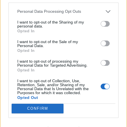
third parties.
στον εαυτό σας, στην ομάδα σας και στην
Personal Data Processing Opt Outs
ποιότητα της δουλειάς σας. Αποφεύγοντας τα
παραπάνω λάθη και επιλέγοντας υπεύθυνα,
I want to opt-out of the Sharing of my
personal data.
εξασφαλίζετε περισσότερα από απλή προστασία
Opted In
– επενδύετε στην αξιοπιστία, την άνεση και τη
I want to opt-out of the Sale of my
βιωσιμότητα.
Personal Data.
Opted In
Ακολουθήστε το
notospress.gr
στο Google News και
I want to opt-out of processing my
Personal Data for Targeted Advertising.
μάθετε πρώτοι
όλες τις ειδήσεις
Opted In
I want to opt-out of Collection, Use,
Retention, Sale, and/or Sharing of my
TAGS:
ΡΟΥΧΑ
ΡΟΥΧΑ ΕΡΓΑΣΙΑΣ
ΞΕΝΗ ΔΗΜΟΣΙΕΥΣΗ
Personal Data that Is Unrelated with the
Purposes for which it was collected.
Opted Out
CONFIRM