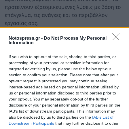
προτείνουν εξατομικευμένες λύσεις με βάση το
επάγγελμα, τις ανάγκες και το περιβάλλον
εργασίας σας.
Η συνεργασία με επαγγελματίες στον χώρο των
Notospress.gr -
Do Not Process My Personal
Information
ρούχων εργασίας σας διασφαλίζει ότι τα
ενδύματα που επιλέγετε δεν είναι μόνο
If you wish to opt-out of the sale, sharing to third parties, or
κατάλληλα αλλά και εναρμονισμένα με τις
processing of your personal or sensitive information for
σύγχρονες απαιτήσεις υγιεινής και ασφάλειας
targeted advertising by us, please use the below opt-out
section to confirm your selection. Please note that after your
στον εργασιακό χώρο.
opt-out request is processed you may continue seeing
interest-based ads based on personal information utilized by
Έρευνες δείχνουν ότι το 67% των
us or personal information disclosed to third parties prior to
επαγγελματιών που φορούν εξειδικευμένο
your opt-out. You may separately opt-out of the further
ρουχισμό δηλώνουν αυξημένο αίσθημα
disclosure of your personal information by third parties on the
IAB’s list of downstream participants. This information may
ασφάλειας και επαγγελματικής αυτοπεποίθησης.
also be disclosed by us to third parties on the
IAB’s List of
Downstream Participants
that may further disclose it to other
Η αγορά ρούχων εργασίας είναι μια επένδυση