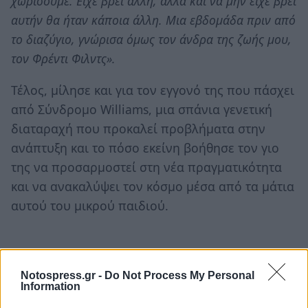
χωρίσουμε. Είχε βρει άλλη, αλλά και να μην είχε βρει
αυτήν θα ήταν κάποια άλλη. Μια εβδομάδα πριν από
το διαζύγιο, γνώρισα όμως τον άνδρα της ζωής μου,
τον Φρέντι Φιλντς».
Τέλος, μίλησε και για τον εγγονό της που πάσχει
από Σύνδρομο Williams, μια σπάνια γενετική
διαταραχή που προκαλεί προβλήματα στην
ανάπτυξη και το πόσο εκείνη βοήθησε τον γιο
της να προσαρμοστεί στη νέα πραγματικότητα
και να ανακαλύψει τον κόσμο μέσα από τα μάτια
αυτού του μικρού παιδιού.
Notospress.gr -
Do Not Process My Personal
Information