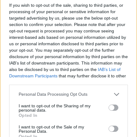
If you wish to opt-out of the sale, sharing to third parties, or
processing of your personal or sensitive information for
targeted advertising by us, please use the below opt-out
section to confirm your selection. Please note that after your
opt-out request is processed you may continue seeing
interest-based ads based on personal information utilized by
us or personal information disclosed to third parties prior to
your opt-out. You may separately opt-out of the further
disclosure of your personal information by third parties on the
IAB’s list of downstream participants. This information may
also be disclosed by us to third parties on the
IAB’s List of
Δείτε όλη την εκπομπή
ΕΔΩ
Downstream Participants
that may further disclose it to other
third parties.
Ακολουθήστε το
notospress.gr στο Google News
και
μάθετε πρώτοι
όλες τις ειδήσεις
Personal Data Processing Opt Outs
I want to opt-out of the Sharing of my
personal data.
Opted In
TAGS:
ΚΟΡΙΝΑ ΤΣΟΠΕΗ
ΚΟΣΜΙΚΑ
ΜΑΝΗ
I want to opt-out of the Sale of my
Personal Data.
Opted In