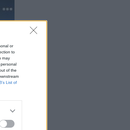
sonal or
ection to
ou may
 personal
out of the
 downstream
B’s List of