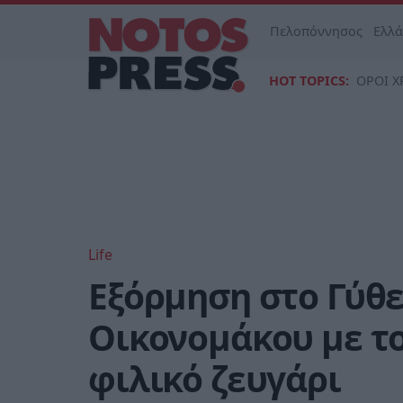
Πελοπόννησος
Ελλ
HOT TOPICS:
ΟΡΟΙ Χ
Life
Εξόρμηση στο Γύθε
Οικονομάκου με τ
φιλικό ζευγάρι