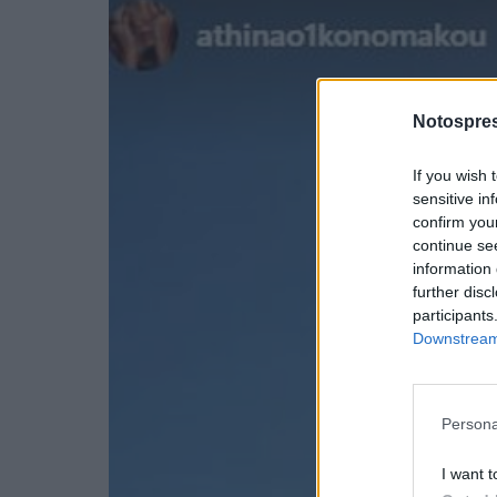
Notospres
If you wish 
sensitive in
confirm you
continue se
information 
further disc
participants
Downstream 
Persona
I want t