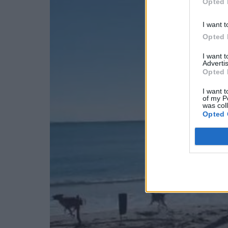
Opted 
I want t
Opted 
I want 
Advertis
Opted 
I want t
of my P
was col
Opted 