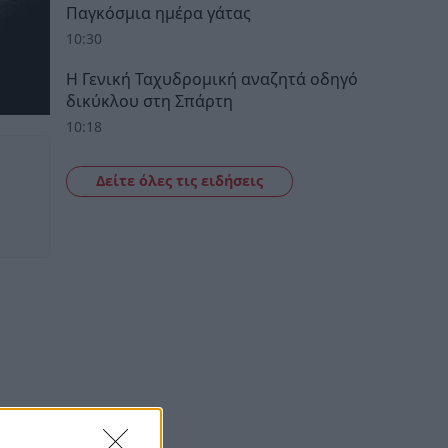
Παγκόσμια ημέρα γάτας
10:30
Η Γενική Ταχυδρομική αναζητά οδηγό
δικύκλου στη Σπάρτη
10:18
Δείτε όλες τις ειδήσεις