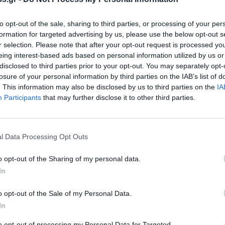
 άφησε εποχή, αυτός που δημιουργήθηκε
 Ξαρχάκο
και τον
Νίκο Ξυλούρη
, και
to opt-out of the sale, sharing to third parties, or processing of your per
αβιώσει στις 21 Σεπτεμβρίου στη σκηνή του
formation for targeted advertising by us, please use the below opt-out s
, ο σπουδαίος μανιάτης συνθέτης θα
r selection. Please note that after your opt-out request is processed y
eing interest-based ads based on personal information utilized by us or
 τιμήσουν, όλοι μαζί, τη μνήμη, τον
disclosed to third parties prior to your opt-out. You may separately opt-
losure of your personal information by third parties on the IAB’s list of
. This information may also be disclosed by us to third parties on the
IA
ώργης Ξυλούρης, η Νίκη Ξυλούρη, ο Λάμπης
Participants
that may further disclose it to other third parties.
ί με τον Μίλτο Πασχαλίδη, τον Χρήστο Θηβαίο
μηνεύσουν, υπό την διεύθυνση του Σταύρου
ς φάσεις της πορείας του Νίκου Ξυλούρη.
l Data Processing Opt Outs
σε μουσική Γιάννη Μαρκόπουλου, μέχρι τα
o opt-out of the Sharing of my personal data.
ωνή οι Χρήστος Λεοντής, Ηλίας
In
ς ο οικοδεσπότης της βραδιάς, ο Σταύρος
o opt-out of the Sale of my Personal Data.
In
ράχτηκε ανεξίτηλα μέσα μας. Ήτανε μια φορά η
to opt-out of processing my Personal Data for Targeted