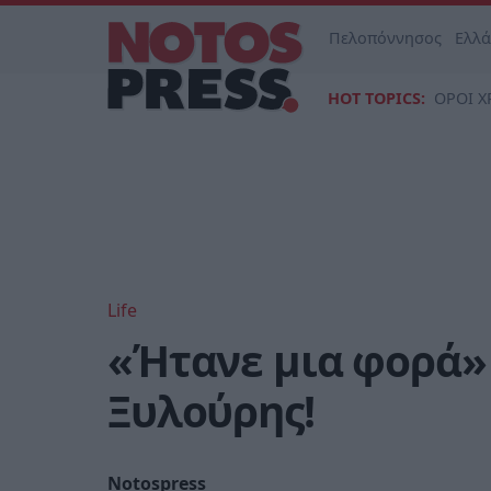
Πελοπόννησος
Ελλ
HOT TOPICS:
ΟΡΟΙ Χ
Life
«Ήτανε μια φορά» 
Ξυλούρης!
Notospress