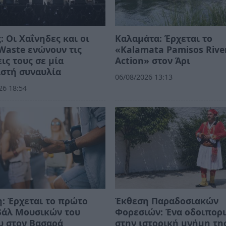
: Οι Χαΐνηδες και οι
Καλαμάτα: Έρχεται το
 Waste ενώνουν τις
«Kalamata Pamisos Rive
ις τους σε μία
Action» στον Άρι
στή συναυλία
06/08/2026 13:13
26 18:54
: Έρχεται το πρώτο
Έκθεση Παραδοσιακών
βάλ Μουσικών του
Φορεσιών: Ένα οδοιπορ
υ στον Βασαρά
στην ιστορική μνήμη τη