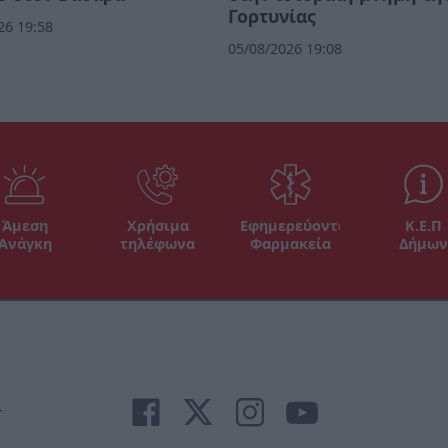
Γορτυνίας
26 19:58
05/08/2026 19:08
Άμεση
Χρήσιμα
Εφημερεύοντα
Κ.Ε.Π
Ανάγκη
τηλέφωνα
Φαρμακεία
Δήμων
r