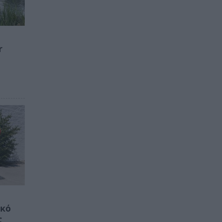
r
ικό
ς