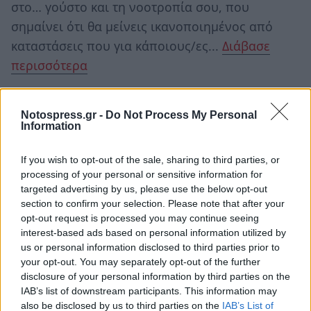
στο… γούστο και τη νοοτροπία σου, που
σημαίνει ότι θα μείνεις ικανοποιημένος από
καταστάσεις που για κάποιους/ες...
Διάβασε
περισσότερα
ΥΔΡΟΧΟΟΣ ♒
Notospress.gr -
Do Not Process My Personal
Information
Η Αφροδίτη στους Ιχθύς σηματοδοτεί
οικονομικές αναγκαιότητες, που σημαίνει πως κι
If you wish to opt-out of the sale, sharing to third parties, or
processing of your personal or sensitive information for
εσύ θα πρέπει να περιορίσεις τα έξοδα σου. Εξ
targeted advertising by us, please use the below opt-out
άλλου σήμερα δεν έχεις και τόση...
Διάβασε
section to confirm your selection. Please note that after your
περισσότερα
opt-out request is processed you may continue seeing
interest-based ads based on personal information utilized by
us or personal information disclosed to third parties prior to
ΙΧΘΥΕΣ ♓
your opt-out. You may separately opt-out of the further
disclosure of your personal information by third parties on the
IAB’s list of downstream participants. This information may
Με την Αφροδίτη στο ζώδιό σου να προσεγγίζει
also be disclosed by us to third parties on the
IAB’s List of