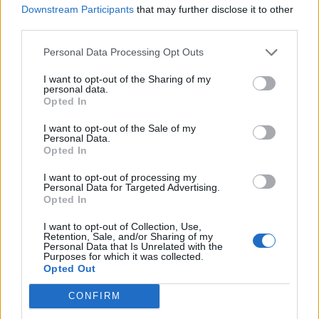
τον ανθρώπινο πόνο, το πρώτο που μπορείς να
Downstream Participants
that may further disclose it to other
κάνεις είναι το να προσφέρεις βοήθεια στους
third parties.
κατατρεγμένους, κάτι εξ...
Διάβασε περισσότερα
Personal Data Processing Opt Outs
Ακολουθήστε το
notospress.gr
στο Google News και
I want to opt-out of the Sharing of my
personal data.
μάθετε πρώτοι
όλες τις ειδήσεις
Opted In
I want to opt-out of the Sale of my
Personal Data.
Opted In
TAGS:
ΖΩΔΙΑ
ΖΩΔΙΑ ΣΗΜΕΡΑ
ΠΡΟΒΛΕΨΕΙΣ ΣΗΜΕΡΑ
ΗΜΕΡΗΣΙΕΣ ΠΡΟΒΛΕΨΕΙΣ
I want to opt-out of processing my
Personal Data for Targeted Advertising.
Opted In
ΚΑΘΗΜΕΡΙΝΕΣ ΠΡΟΒΛΕΨΕΙΣ
ΑΣΤΡΟΛΟΓΙΚΕΣ ΠΡΟΒΛΕΨΕΙΣ
ΦΕΒΡΟΥΑΡΙΟΣ 2023
I want to opt-out of Collection, Use,
Retention, Sale, and/or Sharing of my
Personal Data that Is Unrelated with the
ΩΡΟΣΚΟΠΟΣ
ΠΛΑΝΗΤΕΣ
ΓΙΑΝΝΗΣ ΡΙΖΟΠΟΥΛΟΣ
Purposes for which it was collected.
Opted Out
ASTRODAILY
CONFIRM