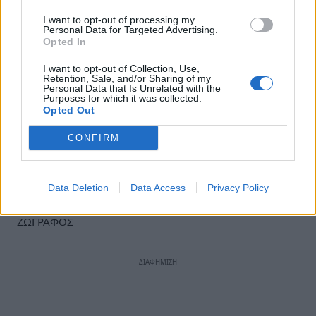
ντοκουμέντο για την τέχνη της εποχής του, αλλά
I want to opt-out of processing my
Personal Data for Targeted Advertising.
και αξιόλογα από κάθε άποψη λογοτεχνικά
Opted In
κείμενα.
I want to opt-out of Collection, Use,
Retention, Sale, and/or Sharing of my
Πηγή:
SanSimera.gr
Personal Data that Is Unrelated with the
Purposes for which it was collected.
Opted Out
Ακολουθήστε το
notospress.gr
στο Google News και
CONFIRM
μάθετε πρώτοι
όλες τις ειδήσεις
Data Deletion
Data Access
Privacy Policy
TAGS:
ΒΙΝΣΕΝΤ ΒΑΝ ΓΚΟΓΚ
ΣΑΝ ΣΗΜΕΡΑ
ΖΩΓΡΑΦΟΣ