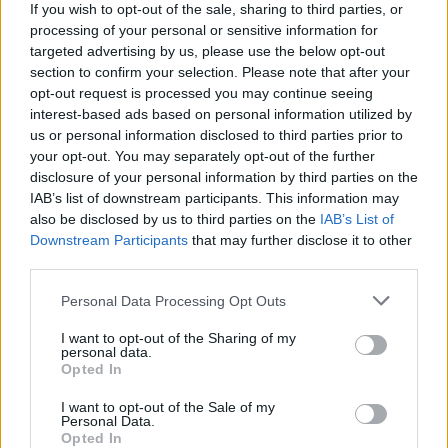
If you wish to opt-out of the sale, sharing to third parties, or
καταλήξει στα εκθαμβωτικά χρώματα και τις
processing of your personal or sensitive information for
παχιές, ξέφρενες πινελιές της περιόδου του
targeted advertising by us, please use the below opt-out
Αρλ.
section to confirm your selection. Please note that after your
opt-out request is processed you may continue seeing
interest-based ads based on personal information utilized by
Τα δυόμισι τελευταία χρόνια της ζωής του
us or personal information disclosed to third parties prior to
ζωγράφισε εκατοντάδες πίνακες, ανάμεσα στους
your opt-out. You may separately opt-out of the further
οποίους και τα πασίγνωστα έργα του
disclosure of your personal information by third parties on the
IAB’s list of downstream participants. This information may
«Αυτοπροσωπογραφία», «Ηλιοτρόπια», «Νύχτα
also be disclosed by us to third parties on the
IAB’s List of
με άστρα» κ.ά. Οι υδατογραφίες του και τα
Downstream Participants
that may further disclose it to other
σχέδιά του χαρακτηρίζονται από ανάλογη
third parties.
ένταση και παρουσιάζουν επίσης μεγάλο
Personal Data Processing Opt Outs
ενδιαφέρον.
I want to opt-out of the Sharing of my
personal data.
Τα γράμματα που έγραψε στον αδελφό του Τεό
Opted In
(στα ελληνικά «Βαν Γκογκ: Γράμματα στον
I want to opt-out of the Sale of my
αδελφό μου Θεόδωρο», από τις εκδόσεις
Personal Data.
Opted In
Γκοβόστη) αποτελούν όχι μόνο ένα σημαντικό