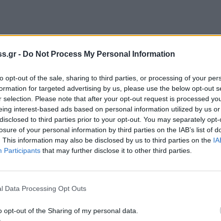
πρωτοβουλίες στην καριέρα ή την κοινωνική
s.gr -
Do Not Process My Personal Information
ρισσότερο συναισθηματικά από όσο θα
to opt-out of the sale, sharing to third parties, or processing of your per
formation for targeted advertising by us, please use the below opt-out s
r selection. Please note that after your opt-out request is processed y
eing interest-based ads based on personal information utilized by us or
disclosed to third parties prior to your opt-out. You may separately opt-
losure of your personal information by third parties on the IAB’s list of
 έχεις περισσότερες μετακινήσεις και
. This information may also be disclosed by us to third parties on the
IA
α. Δεν αποκλείεται να συναντηθείς για να...
Participants
that may further disclose it to other third parties.
l Data Processing Opt Outs
o opt-out of the Sharing of my personal data.
 σου έρχονται στο προσκήνιο και είναι πολύ