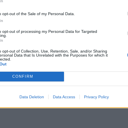
In
απάνω χρήματα, απ’ όσα υπολόγιζες, λόγω
o opt-out of the Sale of my Personal Data.
In
to opt-out of processing my Personal Data for Targeted
ing.
In
ές σου αντιδράσεις, όσο κι εκείνες των άλλων
o opt-out of Collection, Use, Retention, Sale, and/or Sharing
 μένει να φανεί το ποιος τελικά θα...
ersonal Data that Is Unrelated with the Purposes for which it
lected.
Out
CONFIRM
οβληματιστείς από μια συμπεριφορά
Data Deletion
Data Access
Privacy Policy
 θα είναι ιδιαίτερα απότομος/η απέναντί