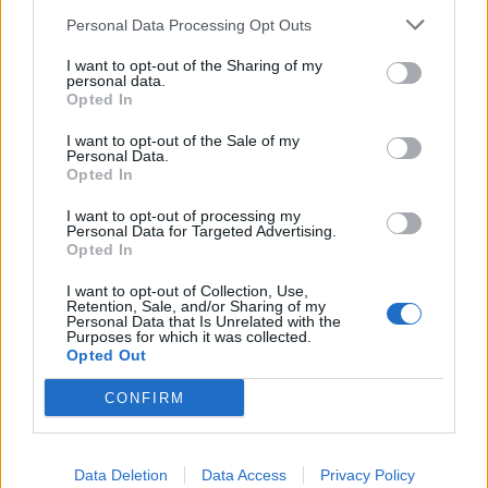
μάθετε πρώτοι
όλες τις ειδήσεις
Personal Data Processing Opt Outs
I want to opt-out of the Sharing of my
personal data.
TAGS:
ΖΩΔΙΑ
ΖΩΔΙΑ ΣΗΜΕΡΑ
ΠΡΟΒΛΕΨΕΙΣ ΣΗΜΕΡΑ
Opted In
ΗΜΕΡΗΣΙΕΣ ΠΡΟΒΛΕΨΕΙΣ
I want to opt-out of the Sale of my
Personal Data.
ΚΑΘΗΜΕΡΙΝΕΣ ΠΡΟΒΛΕΨΕΙΣ
Opted In
ΑΣΤΡΟΛΟΓΙΚΕΣ ΠΡΟΒΛΕΨΕΙΣ
ΜΑΪΟΣ 2023
I want to opt-out of processing my
Personal Data for Targeted Advertising.
ΩΡΟΣΚΟΠΟΣ
ΠΛΑΝΗΤΕΣ
ASTRODAILY
Opted In
I want to opt-out of Collection, Use,
Retention, Sale, and/or Sharing of my
Personal Data that Is Unrelated with the
Purposes for which it was collected.
Opted Out
CONFIRM
Data Deletion
Data Access
Privacy Policy