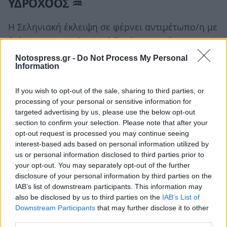
ΥΔΡΟΧΟΟΣ ♒
Η Σεληνιακή έκλειψη σε φέρνει αντιμέτωπο/η με
διάφορα επαγγελματικά ζητήματα κι όπως κι αν
λειτουργήσεις, τελικά δεν θα έχεις το
Notospress.gr -
Do Not Process My Personal
Information
αποτέλεσμα που επιδιώκεις. Επιπλέον...
Διάβασε
περισσότερα
If you wish to opt-out of the sale, sharing to third parties, or
processing of your personal or sensitive information for
targeted advertising by us, please use the below opt-out
ΙΧΘΥΕΣ ♓
section to confirm your selection. Please note that after your
opt-out request is processed you may continue seeing
Η Σεληνιακή έκλειψη θα ζορίσει την
interest-based ads based on personal information utilized by
καθημερινότητά σου, με διάφορα περιστατικά
us or personal information disclosed to third parties prior to
your opt-out. You may separately opt-out of the further
και συμπεριφορές, ενώ δεν αποκλείεται και μια
disclosure of your personal information by third parties on the
ξαφνική, αρνητική τροπή μιας...
Διάβασε
IAB’s list of downstream participants. This information may
περισσότερα
also be disclosed by us to third parties on the
IAB’s List of
Downstream Participants
that may further disclose it to other
Ακολουθήστε το
notospress.gr
στο Google News και
third parties.