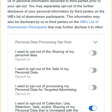
us or personal information disclosed to third parties prior to
αφήνει την τελευταία του πνοή κατά τη
your opt-out. You may separately opt-out of the further
disclosure of your personal information by third parties on the
μεταφορά του στο νοσοκομείο Ευαγγελισμός.
IAB’s list of downstream participants. This information may
Κηδεύτηκε στις 10 Δεκεμβρίου, στο κοιμητήριο
also be disclosed by us to third parties on the
IAB’s List of
του Κόκκινου Μύλου στη Νέα Φιλαδέλφεια.
Downstream Participants
that may further disclose it to other
third parties.
Personal Data Processing Opt Outs
I want to opt-out of the Sharing of my
personal data.
Opted In
I want to opt-out of the Sale of my
Personal Data.
Opted In
I want to opt-out of processing my
Personal Data for Targeted Advertising.
Opted In
I want to opt-out of Collection, Use,
Retention, Sale, and/or Sharing of my
Ακολουθήστε το
notospress.gr
στο Google News και
Personal Data that Is Unrelated with the