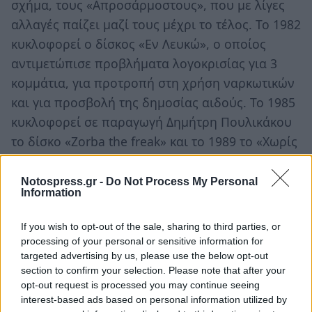
σχήμα, τους «Απροσάρμοστους», που με λίγες
αλλαγές παίζει μαζί τους μέχρι το τέλος. Το 1982
κυκλοφορεί ο δίσκος «Εν Λευκώ», ο οποίος
αντιμετώπισε προβλήματα λογοκρισίας για 3
κομμάτια, για προτροπή στη χρήση ναρκωτικών
και για προσβολή της δημοσίας αιδούς. Το 1985
κυκλοφορεί σε παραγωγή Δημήτρη Πουλικάκου
το δίσκο «Zorba the freak» και το 1989 το «Χωρίς
Μακιγιάζ» που είναι ζωντανά ηχογραφημένος
στο «Μετρό».
Notospress.gr -
Do Not Process My Personal
Information
Το 1990 ο Παύλος Σιδηρόπουλος αντιμετωπίζει
If you wish to opt-out of the sale, sharing to third parties, or
προβλήματα με το δεξί του χέρι που προφανώς
processing of your personal or sensitive information for
από κάποιο πρόβλημα στα αγγεία παραλύει. Στις
targeted advertising by us, please use the below opt-out
6 Δεκεμβρίου του ίδιου χρόνου, ευρισκόμενος
section to confirm your selection. Please note that after your
opt-out request is processed you may continue seeing
στο σπίτι μιας φίλης του στο Νέο Κόσμο, πέφτει
interest-based ads based on personal information utilized by
σε κώμα από υπερβολική χρήση ηρωίνης και