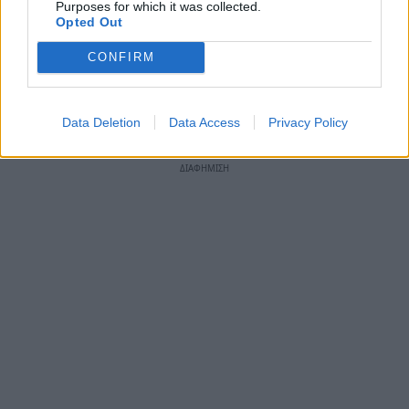
Purposes for which it was collected.
μάθετε πρώτοι
όλες τις ειδήσεις
Opted Out
CONFIRM
TAGS:
ΣΑΝ ΣΗΜΕΡΑ
ΡΟΚ ΜΟΥΣΙΚΗ
ΤΡΑΓΟΥΔΙΣΤΗΣ
ΠΑΥΛΟΣ ΣΙΔΗΡΟΠΟΥΛΟΣ
ΝΑΡΚΩΤΙΚΑ
Data Deletion
Data Access
Privacy Policy