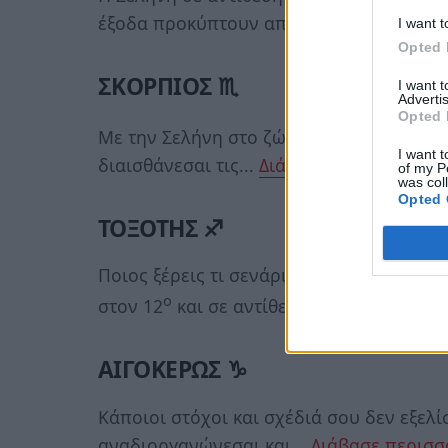
έξοδα προκύπτουν από...
Διάβασε περισ
I want t
Opted 
ΣΚΟΡΠΙΟΣ ♏
I want 
Advertis
Opted 
ο
Με την Σελήνη στο ζώδιό σου στον 1
σο
I want t
διαισθάνεσαι τις...
Διάβασε περισσότερα
of my P
was col
Opted 
ΤΟΞΟΤΗΣ ♐
Ποιος ξέρεις τι σενάρια επιστημονικής 
ο
στον 12
και σε αντίθεση με...
Διάβασε π
ΑΙΓΟΚΕΡΩΣ ♑
Κάποιοι στόχοι και σχέδιά σου δεν εξελί
αναδιοργανώνεσαι και...
Διάβασε περισσ