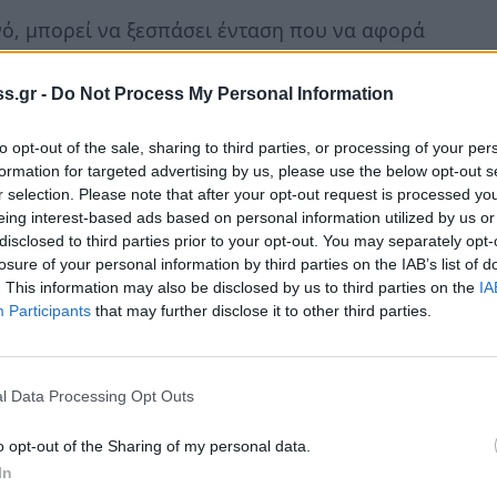
νό, μπορεί να ξεσπάσει ένταση που να αφορά
s.gr -
Do Not Process My Personal Information
to opt-out of the sale, sharing to third parties, or processing of your per
formation for targeted advertising by us, please use the below opt-out s
Η αντίθεση Σελήνης/Ουρανού θα σου
r selection. Please note that after your opt-out request is processed y
 περισσότερα
eing interest-based ads based on personal information utilized by us or
disclosed to third parties prior to your opt-out. You may separately opt-
losure of your personal information by third parties on the IAB’s list of
. This information may also be disclosed by us to third parties on the
IA
Participants
that may further disclose it to other third parties.
ον Ουρανό θα πρέπει να είσαι ιδιαίτερα
βασε περισσότερα
l Data Processing Opt Outs
o opt-out of the Sharing of my personal data.
In
εργοποιούν τα οικονομικά σου. Απρόοπτα