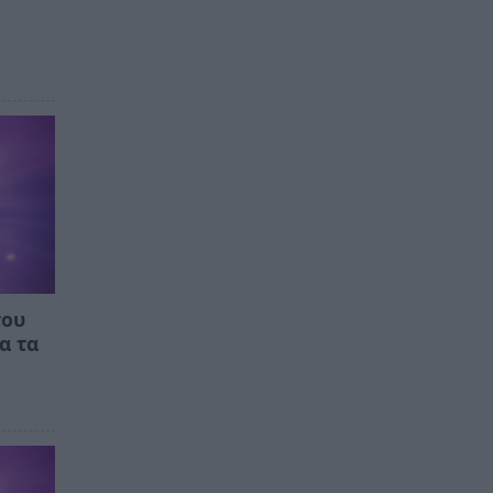
του
α τα