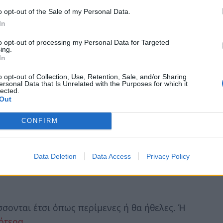
σότερα
o opt-out of the Sale of my Personal Data.
In
to opt-out of processing my Personal Data for Targeted
ing.
In
υ γίνεσαι αρκετά κυκλοθυμικός/η γιατί
o opt-out of Collection, Use, Retention, Sale, and/or Sharing
ersonal Data that Is Unrelated with the Purposes for which it
lected.
Out
CONFIRM
φαντασίας θα κάνεις σήμερα με την Σελήνη
ερισσότερα
Data Deletion
Data Access
Privacy Policy
σσονται έτσι όπως περίμενες ή θα ήθελες. Ή
ότερα