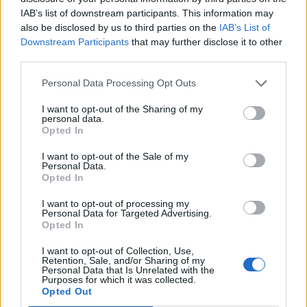
ο
IAB’s list of downstream participants. This information may
Η Πανσέληνος στον 12
σου σε προδιαθέτει να
also be disclosed by us to third parties on the
IAB’s List of
κινηθείς παρασκηνιακά και σου προκαλεί
Downstream Participants
that may further disclose it to other
ανασφάλειες και φοβίες για την υγεία σου. Όταν
third parties.
σταματήσει να «καλπάζει» η φαντασία...
Διάβασε
Personal Data Processing Opt Outs
περισσότερα
I want to opt-out of the Sharing of my
personal data.
Ακολουθήστε το
notospress.gr
στο Google News και
Opted In
μάθετε πρώτοι
όλες τις ειδήσεις
I want to opt-out of the Sale of my
Personal Data.
Opted In
TAGS:
ΖΩΔΙΑ
ΖΩΔΙΑ ΣΗΜΕΡΑ
ΠΡΟΒΛΕΨΕΙΣ ΣΗΜΕΡΑ
I want to opt-out of processing my
Personal Data for Targeted Advertising.
ΗΜΕΡΗΣΙΕΣ ΠΡΟΒΛΕΨΕΙΣ
Opted In
ΚΑΘΗΜΕΡΙΝΕΣ ΠΡΟΒΛΕΨΕΙΣ
I want to opt-out of Collection, Use,
Retention, Sale, and/or Sharing of my
ΑΣΤΡΟΛΟΓΙΚΕΣ ΠΡΟΒΛΕΨΕΙΣ
ΑΥΓΟΥΣΤΟΣ 2023
Personal Data that Is Unrelated with the
Purposes for which it was collected.
ΠΛΑΝΗΤΕΣ
ΩΡΟΣΚΟΠΟΣ
ASTRODAILY
Opted Out