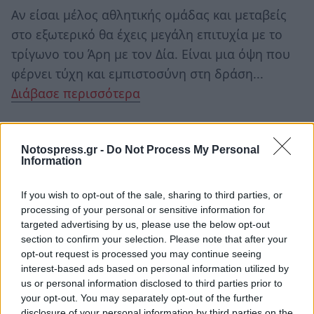
Αν είσαι μέλος αθλητικής ομάδας και μεταβείς
στο εξωτερικό θα έχεις μεγάλη επιτυχία με το
τρίγωνο του Άρη με τον Δία. Είναι μια όψη που
φέρνει τύχη και εμπιστοσύνη στη δράση...
Διάβασε περισσότερα
ΥΔΡΟΧΟΟΣ ♒
Notospress.gr -
Do Not Process My Personal
Information
ο
Η Πανσέληνος στον δικό ζώδιο και στον 1
σου
οίκο τονίζει τις προσωπικές σου ελευθερίες και
If you wish to opt-out of the sale, sharing to third parties, or
processing of your personal or sensitive information for
απαιτήσεις σε σχέση με τους άλλους. Η ανάγκη
targeted advertising by us, please use the below opt-out
σου να εκφραστείς μπορεί να φέρει...
Διάβασε
section to confirm your selection. Please note that after your
περισσότερα
opt-out request is processed you may continue seeing
interest-based ads based on personal information utilized by
us or personal information disclosed to third parties prior to
ΙΧΘΥΕΣ ♓
your opt-out. You may separately opt-out of the further
disclosure of your personal information by third parties on the