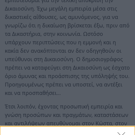
Δικαιοσύνη. Έχω μεγάλη εμπειρία μέσα στις
δικαστικές αίθουσες, ως αμυνόμενος, για να
γνωρίζω ότι η δικαίωση βρίσκεται έξω, πριν από
τα Δικαστήρια, στην κοινωνία. Ωστόσο
υπάρχουν περιπτώσεις που η εμμονή και η
κακία δεν ανακόπτονται αν δεν οδηγηθούν οι
υπεύθυνοι στη Δικαιοσύνη. Ο δημοσιογράφος
πρέπει να καταφεύγει στη Δικαιοσύνη ως έσχατο
όριο άμυνας και προάσπισης της υπόληψής του.
Προηγουμένως πρέπει να υποστεί, να αντέξει
και να προσπαθήσει…
Έτσι λοιπόν, έχοντας προσωπική εμπειρία και
γνώση προσώπων και πραγμάτων, καταστάσεων
και αντιλήψεων απευθύνομαι στον Κώστα, στον
Δημήτρη, στον Γιώργο, στον Ηλία, στη Βάσω,