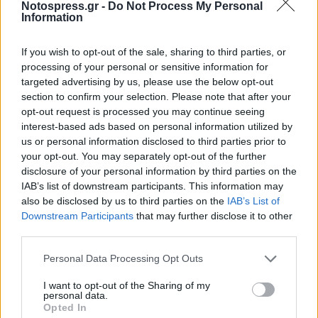
Notospress.gr -
Do Not Process My Personal
στην Πολυξένη, στον Βαγγέλη, στην Αναστασία
Information
και σε κάθε έναν και κάθε μια που κτυπάει και
κρύβεται, που προκαλεί και προξενεί, που είναι
If you wish to opt-out of the sale, sharing to third parties, or
processing of your personal or sensitive information for
είτε μπροστά, είτε πίσω και παρακαλώ θερμά να
targeted advertising by us, please use the below opt-out
βρουν άλλον στόχο για να εκφράζονται και να
section to confirm your selection. Please note that after your
ξεδίνουν. Ας αναζητήσουν αλλού τον κλέφτη,
opt-out request is processed you may continue seeing
interest-based ads based on personal information utilized by
τον μαφιόζο, τον διαπλεκόμενο, τον λωποδύτη,
us or personal information disclosed to third parties prior to
τον απατεώνα, τον ύποπτο…
your opt-out. You may separately opt-out of the further
disclosure of your personal information by third parties on the
Ήδη έχουν καταγραφεί οι βολές, οι επιθέσεις
IAB’s list of downstream participants. This information may
also be disclosed by us to third parties on the
IAB’s List of
και οι διαβολές τους. Επαρκούν για κάθε άμυνα.
Downstream Participants
that may further disclose it to other
Αν συνεχίσουν είτε με ίδιες επιθέσεις, είτε με
third parties.
σοφιστίες και μισόλογα, με υπονοούμενα και
Personal Data Processing Opt Outs
ευφυολογήματα τότε θα αποδείξουν ότι είναι
συστηματικοί επαγγελματίες σπίλωσης και
I want to opt-out of the Sharing of my
personal data.
συκοφάντησης, άρα επικίνδυνοι.
Opted In