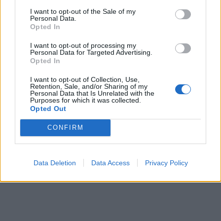
Ακολουθήστε το
notospress.gr
στο Google News και
I want to opt-out of the Sale of my
Personal Data.
μάθετε πρώτοι
όλες τις ειδήσεις
Opted In
I want to opt-out of processing my
Personal Data for Targeted Advertising.
Opted In
TAGS:
ΛΑΚΚΟΣ ΔΑΙΜΟΝΩΝ
I want to opt-out of Collection, Use,
Retention, Sale, and/or Sharing of my
Personal Data that Is Unrelated with the
Purposes for which it was collected.
Opted Out
CONFIRM
Data Deletion
Data Access
Privacy Policy