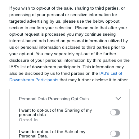
If you wish to opt-out of the sale, sharing to third parties, or
processing of your personal or sensitive information for
targeted advertising by us, please use the below opt-out
section to confirm your selection. Please note that after your
Ο «χάρτης» των πληρωμών από τον e-ΕΦΚΑ
opt-out request is processed you may continue seeing
και τη ΔΥΠΑ έως τις 14 Αυγούστου
interest-based ads based on personal information utilized by
us or personal information disclosed to third parties prior to
08/08/2026 12:28
your opt-out. You may separately opt-out of the further
disclosure of your personal information by third parties on the
IAB’s list of downstream participants. This information may
also be disclosed by us to third parties on the
IAB’s List of
Downstream Participants
that may further disclose it to other
third parties.
Personal Data Processing Opt Outs
I want to opt-out of the Sharing of my
personal data.
Opted In
I want to opt-out of the Sale of my
Personal Data.