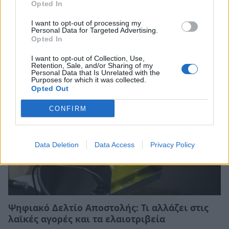
Opted In
Σχέδια Βελτίωσης: Υπεγράφη η Κοινή
Απόφαση με δημόσια δαπάνη 263,5 εκατ.
I want to opt-out of processing my
ευρώ
Personal Data for Targeted Advertising.
Opted In
08/08/2026 11:09
I want to opt-out of Collection, Use,
Retention, Sale, and/or Sharing of my
Personal Data that Is Unrelated with the
Purposes for which it was collected.
Opted Out
CONFIRM
Data Deletion
Data Access
Privacy Policy
Ψηφιακό Δελτίο Αποστολής: Τι αλλάζει στις
λαϊκές αγορές και τα ελαιοτριβεία