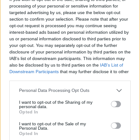
που βρίσκεται σε οποιοδήποτε δήμο εντός της
processing of your personal or sensitive information for
ίδιας Περιφερειακής Ενότητας στα διοικητικά
targeted advertising by us, please use the below opt-out
όρια της οποίας εδρεύει το τμήμα ΑΕΙ του
section to confirm your selection. Please note that after your
opt-out request is processed you may continue seeing
φοιτητή, σε πόλη άλλη της κύριας κατοικίας του.
interest-based ads based on personal information utilized by
Ειδικότερα, για την ευρύτερη περιοχή της
us or personal information disclosed to third parties prior to
Θεσσαλονίκης, το πολεοδομικό συγκρότημα
your opt-out. You may separately opt-out of the further
disclosure of your personal information by third parties on the
Θεσσαλονίκης θεωρείται ως μία πόλη,
IAB’s list of downstream participants. This information may
συμπεριλαμβανομένων και των πόλεων ή
also be disclosed by us to third parties on the
IAB’s List of
περιοχών του που απέχουν από το κέντρο της
Downstream Participants
that may further disclose it to other
third parties.
Θεσσαλονίκης λιγότερο από 20 χιλιόμετρα.
Personal Data Processing Opt Outs
Ως μία πόλη θεωρείται επίσης και ο νομός
Αττικής, πλην των νησιωτικών περιοχών του
I want to opt-out of the Sharing of my
personal data.
καθώς και των πόλεων ή περιοχών που απέχουν
Opted In
περισσότερο από 40 χιλιόμετρα από το κέντρο
I want to opt-out of the Sale of my
της Αθήνας. Στις περιπτώσεις αυτές η μίσθωση
Personal Data.
Opted In
θα πρέπει να αφορά ακίνητο εντός του