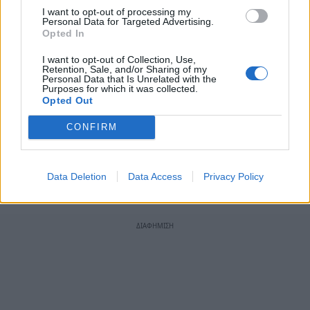
I want to opt-out of processing my
πολεοδομικού συγκροτήματος Θεσσαλονίκης ή
Personal Data for Targeted Advertising.
της «πόλης» της Αθήνας αντίστοιχα.
Opted In
I want to opt-out of Collection, Use,
Ακολουθήστε το
notospress.gr
στο Google News και
Retention, Sale, and/or Sharing of my
Personal Data that Is Unrelated with the
μάθετε πρώτοι
όλες τις ειδήσεις
Purposes for which it was collected.
Opted Out
CONFIRM
TAGS:
ΕΠΙΔΟΜΑ
ΦΟΙΤΗΤΙΚΟ ΣΤΕΓΑΣΤΙΚΟ ΕΠΙΔΟΜΑ
ΕΠΙΔΟΜΑ ΣΤΕΓΑΣΗΣ
ΣΤΕΓΑΣΗ
ΑΙΤΗΣΕΙΣ
Data Deletion
Data Access
Privacy Policy
ΦΟΙΤΗΤΕΣ
ΔΙΚΑΙΟΥΧΟΙ