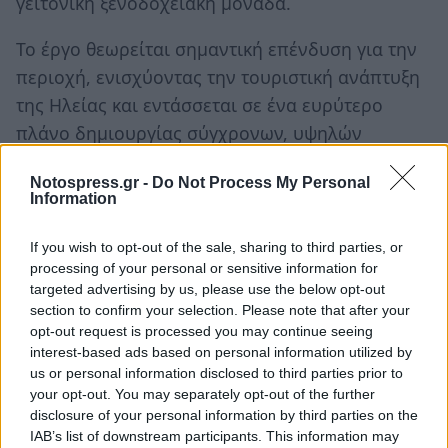
γειτονική ξενοδοχειακή μονάδα.
Το έργο θεωρείται σημαντική επένδυση για την
περιοχή, ενισχύοντας την τουριστική ανάπτυξη
της Ηλείας και εντάσσεται σε ένα ευρύτερο
πλάνο δημιουργίας σύγχρονων, υψηλών
προδιαγραφών τουριστικών υποδομών στη
Notospress.gr -
Do Not Process My Personal
δυτική Πελοπόννησο.
Information
Υπενθυμίζεται ότι η διοίκηση του Ομίλου
If you wish to opt-out of the sale, sharing to third parties, or
προχώρησε προς το τέλος του 2024, στην
processing of your personal or sensitive information for
πώληση και του τρίτου ξενοδοχείου που διέθετε
targeted advertising by us, please use the below opt-out
section to confirm your selection. Please note that after your
στην Κρήτη του «Knossos Royal» έναντι
opt-out request is processed you may continue seeing
συνολικού τιμήματος 80 εκατ. ευρώ περίπου
interest-based ads based on personal information utilized by
στον Όμιλο Καράτζη.
us or personal information disclosed to third parties prior to
your opt-out. You may separately opt-out of the further
disclosure of your personal information by third parties on the
Παράλληλα ο όμιλος Aldemar που
IAB’s list of downstream participants. This information may
επικεντρώνεται πλέον στην Πελοπόννησο,