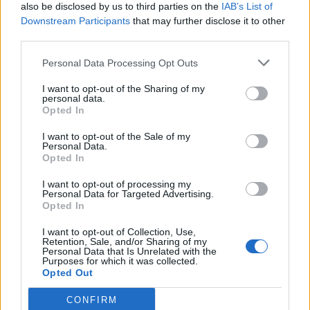
also be disclosed by us to third parties on the
IAB’s List of
εξετάζει, σύμφωνα με το
OT
, στην ανάπτυξη
Downstream Participants
that may further disclose it to other
third parties.
ενός τουριστικού χωριού μέχρι και 600
κατοικιών σε έκταση γειτονική του
Personal Data Processing Opt Outs
ξενοδοχειακού συγκρoτήματος Olympian Village
I want to opt-out of the Sharing of my
στην Σκαφιδιά Ηλείας, μετά την πώληση και των
personal data.
Opted In
τριών μονάδων που διέθετε στην Κρήτη.
I want to opt-out of the Sale of my
Ακολουθήστε το
notospress.gr
στο Google News και
Personal Data.
Opted In
μάθετε πρώτοι
όλες τις ειδήσεις
I want to opt-out of processing my
Personal Data for Targeted Advertising.
Opted In
TAGS:
ΗΛΕΙΑ
ΕΠΕΝΔΥΣΕΙΣ
ALDEMAR
ΞΕΝΟΔΟΧΕΙΟ
I want to opt-out of Collection, Use,
Retention, Sale, and/or Sharing of my
ΣΚΑΦΙΔΙΑ
ΤΟΥΡΙΣΜΟΣ
Personal Data that Is Unrelated with the
Purposes for which it was collected.
Opted Out
CONFIRM